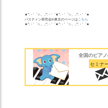
★*:・'゜☆。.:*:・'゜★*:・'゜☆。.:*:・'゜★
バスティン研究会in東京のページは
こちら
★*:・'゜☆。.:*:・'゜★*:・'゜☆。.:*:・'゜★
全国のピアノ
セミナ