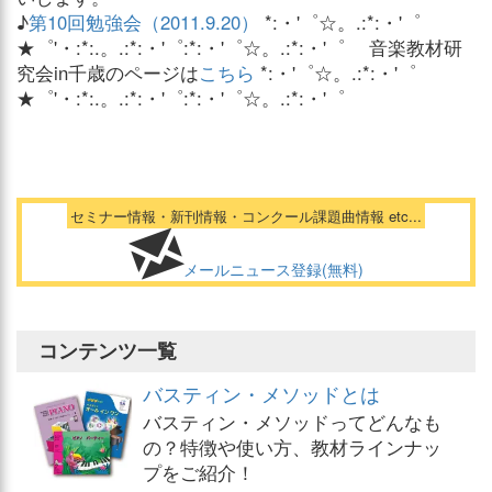
♪
第10回勉強会（2011.9.20）
*:・'゜☆。.:*:・'゜
★゜'・:*:.。.:*:・'゜:*:・'゜☆。.:*:・'゜ 音楽教材研
究会in千歳のページは
こちら
*:・'゜☆。.:*:・'゜
★゜'・:*:.。.:*:・'゜:*:・'゜☆。.:*:・'゜
セミナー情報・新刊情報・コンクール課題曲情報 etc...
メールニュース登録(無料)
コンテンツ一覧
バスティン・メソッドとは
バスティン・メソッドってどんなも
の？特徴や使い方、教材ラインナッ
プをご紹介！