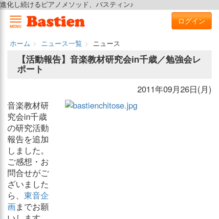
進化し続けるピアノメソッド、バスティン♪
ログイン
MENU
ホーム
ニュース一覧
ニュース
【活動報告】音楽教材研究会in千歳／勉強会レ
ポート
2011年09月26日(月)
音楽教材研
究会in千歳
の研究活動
報告を追加
しました。
ご感想・お
問合せがご
ざいました
ら、
東音企
画
までお願
いします。