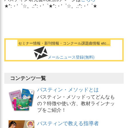
★*:・'゜☆。.:*:・'゜★*:・'゜☆。.:*:・'゜★
セミナー情報・新刊情報・コンクール課題曲情報 etc...
メールニュース登録(無料)
コンテンツ一覧
バスティン・メソッドとは
バスティン・メソッドってどんなも
の？特徴や使い方、教材ラインナッ
プをご紹介！
バスティンで教える指導者