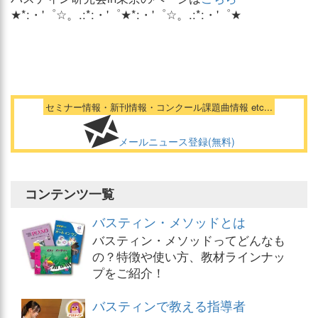
★*:・'゜☆。.:*:・'゜★*:・'゜☆。.:*:・'゜★
セミナー情報・新刊情報・コンクール課題曲情報 etc...
メールニュース登録(無料)
コンテンツ一覧
バスティン・メソッドとは
バスティン・メソッドってどんなも
の？特徴や使い方、教材ラインナッ
プをご紹介！
バスティンで教える指導者