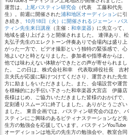
YouTubeオーディション上尾地区が開催されました。
運営は、
上尾バスティン研究会
（代表 工藤和代先
生）。前週に開催された
浦和地区オーディション
に引
き続き、
10月18日（火）に開催されるジェーン・バス
ティン先生来日講座
（主催：
和幸楽器
）に先立って、
地域を盛り上げようと開催されました。 連弾あり、松
丸弘子先生のエレクトーン伴奏ありで会場内は盛り上
がった一方で、ビデオ撮影という独特の緊張感で、心
地よいひと時となりました。参加者や指導者からは、
他では味わえない体験ができたとの声が寄せられまし
た。 この日は、株式会社和幸 代表取締役社長 吉村
京夫氏が応援に駆けつけてくださり、運営された先生
方に励ましをいただきました。また、会場設営や運営
を積極的にお手伝い下さった和幸楽器大宮店 伊藤店
長様はじめ、ご協力いただきました皆様のおかげで、
定刻通りスムーズに終了しました。ありがとうござい
ました。 東音企画では、バスティン研究会のほか、バ
スティンにご興味のあるピティナステーションなど先
生方の勉強会を応援しています。バスティンYouTube
オーディションは地元の先生方の勉強会や、教室合同