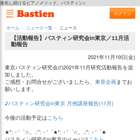
進化し続けるピアノメソッド、バスティン♪
ログイン
MENU
ホーム
ニュース一覧
ニュース
【活動報告】バスティン研究会in東京／11月活
動報告
2021年11月19日(金)
東京バスティン研究会の2021年11月研究活動報告を追
加しました。
ご感想・お問合せがございましたら、
東音企画
までお
願いします。
♪バスティン研究会in東京 月例講座報告(11月)
今後の活動予定は
こちら
★*:・'゜☆。.:*:・'゜★*:・'゜☆。.:*:・'゜★
バスティン研究会in東京のページは
こちら