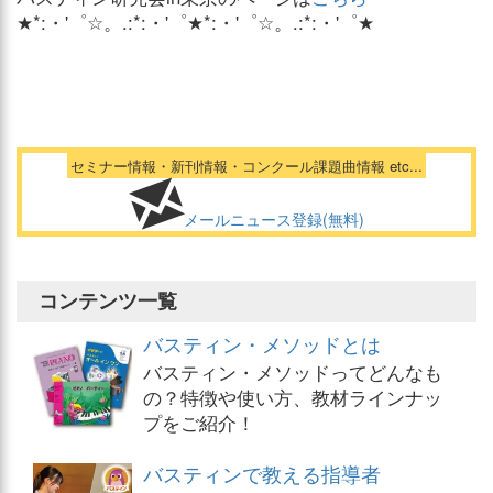
★*:・'゜☆。.:*:・'゜★*:・'゜☆。.:*:・'゜★
セミナー情報・新刊情報・コンクール課題曲情報 etc...
メールニュース登録(無料)
コンテンツ一覧
バスティン・メソッドとは
バスティン・メソッドってどんなも
の？特徴や使い方、教材ラインナッ
プをご紹介！
バスティンで教える指導者