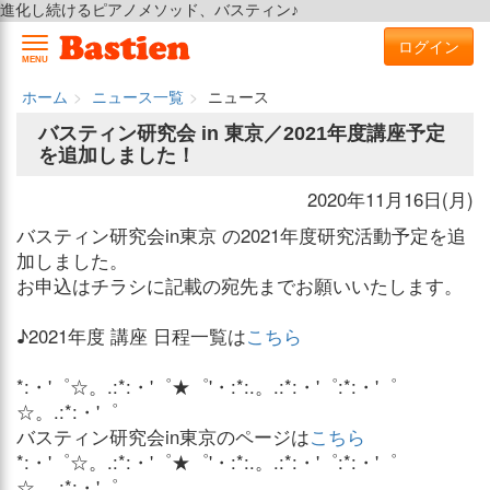
進化し続けるピアノメソッド、バスティン♪
ログイン
MENU
ホーム
ニュース一覧
ニュース
バスティン研究会 in 東京／2021年度講座予定
を追加しました！
2020年11月16日(月)
バスティン研究会in東京 の2021年度研究活動予定を追
加しました。
お申込はチラシに記載の宛先までお願いいたします。
♪2021年度 講座 日程一覧は
こちら
*:・'゜☆。.:*:・'゜★゜'・:*:.。.:*:・'゜:*:・'゜
☆。.:*:・'゜
バスティン研究会in東京のページは
こちら
*:・'゜☆。.:*:・'゜★゜'・:*:.。.:*:・'゜:*:・'゜
☆。.:*:・'゜