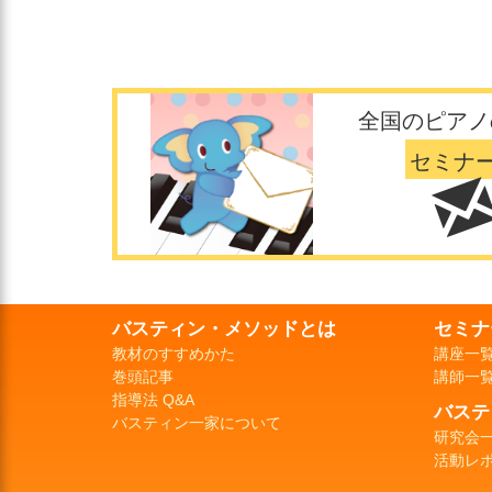
全国のピアノ
セミナ
バスティン・メソッドとは
セミナ
教材のすすめかた
講座一
巻頭記事
講師一
指導法 Q&A
バステ
バスティン一家について
研究会
活動レ