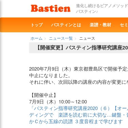
進化し続けるピアノメソッド
バスティン♪
トップ
バスティンとは
楽譜・教材
セ
ホーム
ニュース一覧
ニュース
【開催変更】バスティン指導研究講座20
2020年7月9日（木）東京都豊島区で開催
中止になりました。
それに伴い、次回以降の講座の内容が変更に
【開催中止】
7月9日（木）10:00～12:00
「バスティン指導研究講座2020（６）【オ
ディングで 楽譜を読む前に大切な…鍵盤・
かＣから五線の読譜 ３度音程まで学びます