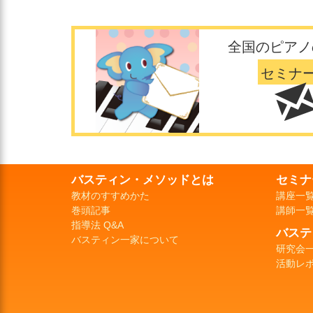
全国のピアノ
セミナ
バスティン・メソッドとは
セミナ
教材のすすめかた
講座一
巻頭記事
講師一
指導法 Q&A
バステ
バスティン一家について
研究会
活動レ