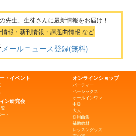
の先生、生徒さんに最新情報をお届け！
ー情報・新刊情報・課題曲情報 など
メールニュース登録(無料)
ー・イベント
オンラインショップ
覧
パーティー
覧
ベーシックス
オールインワン
ィン研究会
中級
一覧
大人
ポート
併用曲集
補助教材
レッスングッズ
室内楽