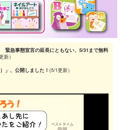
♪ 緊急事態宣言の延長にともない、
5/31まで無料
5更新）
）」、公開しました！
(5/1更新）