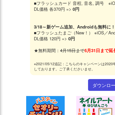
■フラッシュカード 音程, 音名, 調号 ※i
DL価格 各370円 =>
0円
3/18～新ゲーム追加、Androidも無料に
■フラッシュたまご（New！） ※iOS／Andr
DL価格 120円 =>
0円
★無料期間：
4月15日まで
5月31日まで延
※2021/05/12追記：こちらのキャンペーンは20
しております。ご了承くださいませ。
ダウンロ