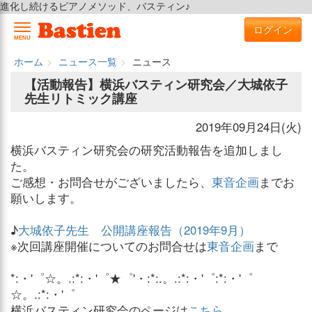
進化し続けるピアノメソッド、バスティン♪
ログイン
MENU
ホーム
ニュース一覧
ニュース
【活動報告】横浜バスティン研究会／大城依子
先生リトミック講座
2019年09月24日(火)
横浜バスティン研究会の研究活動報告を追加しまし
た。
ご感想・お問合せがございましたら、
東音企画
までお
願いします。
♪
大城依子先生 公開講座報告（2019年9月）
※次回講座開催についてのお問合せは
東音企画
まで
*:・'゜☆。.:*:・'゜★゜'・:*:.。.:*:・'゜:*:・'゜
☆。.:*:・'゜
横浜バスティン研究会のページは
こちら