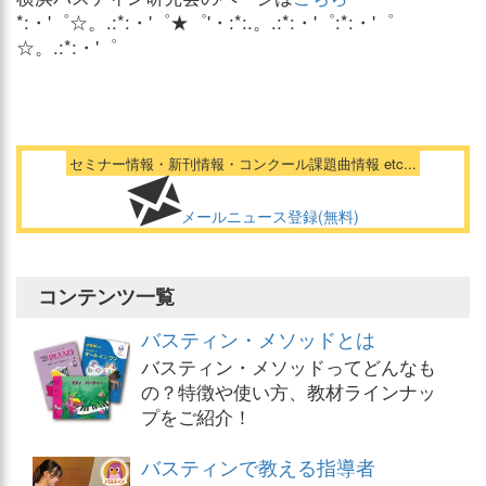
*:・'゜☆。.:*:・'゜★゜'・:*:.。.:*:・'゜:*:・'゜
☆。.:*:・'゜
セミナー情報・新刊情報・コンクール課題曲情報 etc...
メールニュース登録(無料)
コンテンツ一覧
バスティン・メソッドとは
バスティン・メソッドってどんなも
の？特徴や使い方、教材ラインナッ
プをご紹介！
バスティンで教える指導者