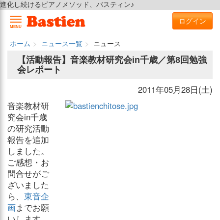
進化し続けるピアノメソッド、バスティン♪
ログイン
MENU
ホーム
ニュース一覧
ニュース
【活動報告】音楽教材研究会in千歳／第8回勉強
会レポート
2011年05月28日(土)
音楽教材研
究会in千歳
の研究活動
報告を追加
しました。
ご感想・お
問合せがご
ざいました
ら、
東音企
画
までお願
いします。