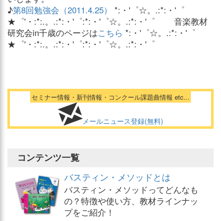
♪
第8回勉強会（2011.4.25）
*:・'゜☆。.:*:・'゜
★゜'・:*:.。.:*:・'゜:*:・'゜☆。.:*:・'゜ 音楽教材
研究会in千歳のページは
こちら
*:・'゜☆。.:*:・'゜
★゜'・:*:.。.:*:・'゜:*:・'゜☆。.:*:・'゜
セミナー情報・新刊情報・コンクール課題曲情報 etc...
メールニュース登録(無料)
コンテンツ一覧
バスティン・メソッドとは
バスティン・メソッドってどんなも
の？特徴や使い方、教材ラインナッ
プをご紹介！