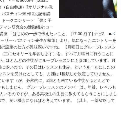
ス） ・一般8000円（S席は
教具紹介（自由参加）?オリジナル教
ーン・バスティン来日特別記念講
：トークコンサート 「弾く子
ティン研究会の活動紹介:コー
 「はじめの一歩で伝えたいこと」 [17:00 終了] ナビ2 ■
バ
ローリー･バスティン先生が執筆）より、気になったエントリーを
の設定の仕方が興味深いですね。 【月曜日にグループレッスン
スン（主にセオリーを学習します）を、すべて月曜日に行うことに
が、ほとんどの生徒がグループレッスンにも参加しています。月
日に多いので、その日はレッスンも休み、というルールにしたの
ッスンを受けたとしても、月謝は1種類しか設定していません。
ています（が、必然的に、2回とも来ている生徒がほとんどで
もしません。 グループレッスンのメンバーは、年齢、レベルも
4人いるのですが、ある高校生の生徒に教えてもらうことにしまし
ので、良い機会になればと考えています。（以上、一部省略して