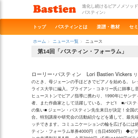
進化し続けるピアノメソッド
バスティン♪
トップ
バスティンとは
楽譜・教材
セ
ホーム
ニュース一覧
ニュース
第14回「バスティン・フォーラム」
ローリー･バスティン Lori Bastien Vickers
リ
のとき、母ジェーンの手ほどきでピアノを始める。 レ
ライス大学に編入。ブライアン・コネリー氏に師事し
ヒューストンでピアノ指導に携わり、1990年にサン
者、また作曲家として活躍している。 ナビ1 ■バスティ
の集い■ ジェーン・バスティン先生来日が決定！全国
合。特別講座や研究会の活動紹介などを通して、最先
ッチできます。コミュニケーションの輪を広げるには絶
ティン・フォーラム単券4000円（当日4500円） ◆ピ