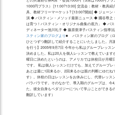
との共通割引券A席 ・会員7000円（S席は1000円プラ
1000円プラス） [11:00?13:00] 交流会：教材・
具、教材フリーマーケット? [13:00?開始] ◆ ジェ
演 ◆ バスティン・メソッド最新ニュース ◆ 國谷尊之
は育つ！バスティン・オリジナル曲集の底力」 ◆ バス
ディネーター池川礼子 ◆ 藤原亜津子バスティン指導法講座
スティン家のブログより
■ バスティン家のブログ（
ひとつずつ翻訳して紹介することにいたしました。月謝
を行う】2005年9月7日 今年から私はグループレッ
決めました。私は20人を個人レッスンで教えています
曜日に決めたというのは、アメリカでは休校日が月曜
です。 私は個人レッスンだけでも、加えてグループレ
あとは週に1回来るか、2回来るかは親の判断にゆだね
す）。休校の日はレッスンをお休みにし、代替レッスン
バラバラです。そのなかで、導入期のグループは、今
た。彼女自身もペダゴジーについて学ぶことができる
翻訳しています）