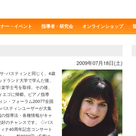
ミナー・イベント
指導者・研究会
オンラインショップ
2009年07月18日(土)
サ･バスティンと同じく、4歳
ッドランド大学で学んだ後、
音楽学士号を取得。その後、
ディエゴに帰郷。ピアノ指導
ン・フォーラム2007?全国
のバスティンユーザーが大集
端の指導法・各種情報がキャ
好のチャンスです。 ◇バス
ティナ40周年記念コンサート