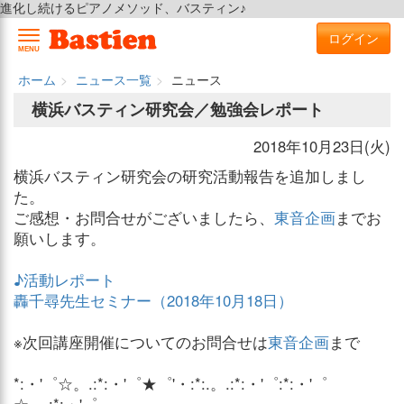
進化し続けるピアノメソッド、バスティン♪
ログイン
MENU
ホーム
ニュース一覧
ニュース
横浜バスティン研究会／勉強会レポート
2018年10月23日(火)
横浜バスティン研究会の研究活動報告を追加しまし
た。
ご感想・お問合せがございましたら、
東音企画
までお
願いします。
♪活動レポート
轟千尋先生セミナー（2018年10月18日）
※次回講座開催についてのお問合せは
東音企画
まで
*:・'゜☆。.:*:・'゜★゜'・:*:.。.:*:・'゜:*:・'゜