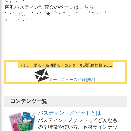
☆。.:*:・'゜
横浜バスティン研究会のページは
こちら
*:・'゜☆。.:*:・'゜★゜'・:*:.。.:*:・'゜:*:・'゜
☆。.:*:・'゜
セミナー情報・新刊情報・コンクール課題曲情報 etc...
メールニュース登録(無料)
コンテンツ一覧
バスティン・メソッドとは
バスティン・メソッドってどんなも
の？特徴や使い方、教材ラインナッ