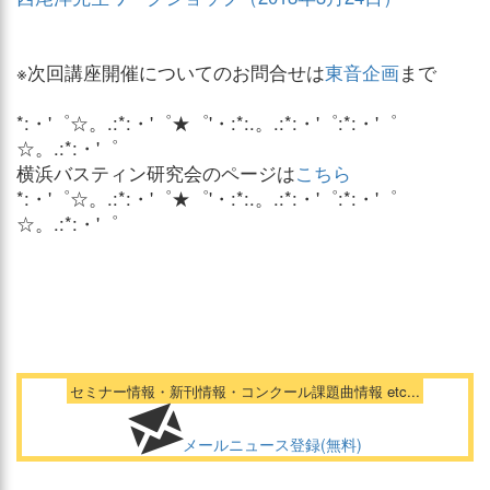
※次回講座開催についてのお問合せは
東音企画
まで
*:・'゜☆。.:*:・'゜★゜'・:*:.。.:*:・'゜:*:・'゜
☆。.:*:・'゜
横浜バスティン研究会のページは
こちら
*:・'゜☆。.:*:・'゜★゜'・:*:.。.:*:・'゜:*:・'゜
☆。.:*:・'゜
セミナー情報・新刊情報・コンクール課題曲情報 etc...
メールニュース登録(無料)