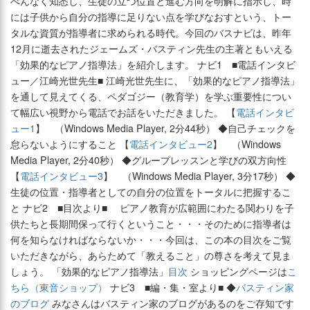
べんなく知悉し、生徒の立つ位置と進む方向を明解に指示し、時
には子供から自分の指導に足りない点を学びなおすという、トー
タルな資質が指導者に求められる時代。今回のバスナビは、昨年
12月に逝去されたジェームズ・バスティン先生の主著ともいえる
「効果的なピアノ指導法」を紹介します。 ナビ1 ■電話インタビ
ュー／江崎光世先生■ 江崎光世先生に、「効果的なピアノ指導法」
を通して見えてくる、ペダゴジー（教育学）を学ぶ重要性につい
て幅広い視野から電話でお話をいただきました。 【
電話インタビ
ュー1
】 （Windows Media Player, 2分44秒） ◆自己チェックを
怠らないようにすること 【
電話インタビュー2
】 （Windows
Media Player, 2分40秒） ◆グループレッスンと学びの双方向性
【
電話インタビュー3
】 （Windows Media Player, 3分17秒） ◆
生徒の位置・指導者としての自分の位置をトータルに把握するこ
と ナビ2 ■目次より■ ピアノ教育が広範囲にわたる関わりを子
供たちと長期間保って行くということ・・・そのために指導者は
何を知らなければならないか・・・今回は、この本の目次をご覧
いただきながら、あらためて「教えること」の尊さを考えて見ま
しょう。 「効果的なピアノ指導法」
目次
ショッピングページは
こ
ちら（東音ショップ）
ナビ3 ■編・集・室より■ ◆
バスティン家
のブログ
みなさんはバスティン家のブログがあるのをご存知です