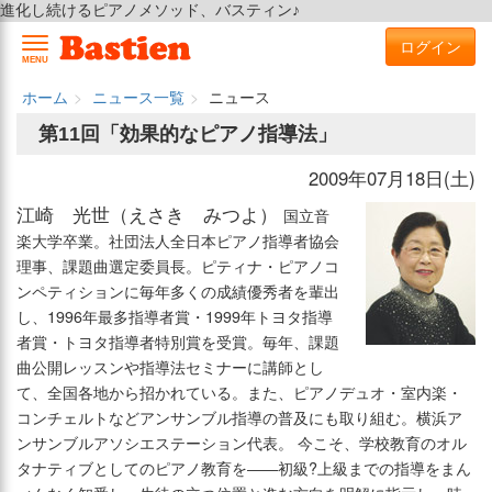
進化し続けるピアノメソッド、バスティン♪
ログイン
MENU
ホーム
ニュース一覧
ニュース
第11回「効果的なピアノ指導法」
2009年07月18日(土)
江崎 光世（えさき みつよ）
国立音
楽大学卒業。社団法人全日本ピアノ指導者協会
理事、課題曲選定委員長。ピティナ・ピアノコ
ンペティションに毎年多くの成績優秀者を輩出
し、1996年最多指導者賞・1999年トヨタ指導
者賞・トヨタ指導者特別賞を受賞。毎年、課題
曲公開レッスンや指導法セミナーに講師とし
て、全国各地から招かれている。また、ピアノデュオ・室内楽・
コンチェルトなどアンサンブル指導の普及にも取り組む。横浜ア
ンサンブルアソシエステーション代表。 今こそ、学校教育のオル
タナティブとしてのピアノ教育を――初級?上級までの指導をまん