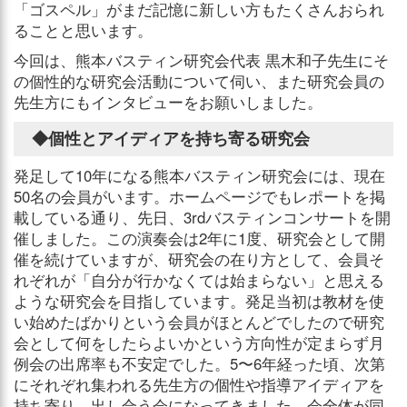
「ゴスペル」がまだ記憶に新しい方もたくさんおられ
ることと思います。
今回は、熊本バスティン研究会代表 黒木和子先生にそ
の個性的な研究会活動について伺い、また研究会員の
先生方にもインタビューをお願いしました。
◆個性とアイディアを持ち寄る研究会
発足して10年になる熊本バスティン研究会には、現在
50名の会員がいます。ホームページでもレポートを掲
載している通り、先日、3rdバスティンコンサートを開
催しました。この演奏会は2年に1度、研究会として開
催を続けていますが、研究会の在り方として、会員そ
れぞれが「自分が行かなくては始まらない」と思える
ような研究会を目指しています。発足当初は教材を使
い始めたばかりという会員がほとんどでしたので研究
会として何をしたらよいかという方向性が定まらず月
例会の出席率も不安定でした。5〜6年経った頃、次第
にそれぞれ集われる先生方の個性や指導アイディアを
持ち寄り、出し合う会になってきました。会全体が同