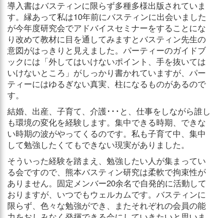
導入書はバスティンに限らず多種多様出版されていま
す。縁あって私は10年前にバスティンに出会いました
が今年度研究会でアドバイスセミナーをすることにな
り改めて教材に目を通してみますとバスティン先生の
意図がはっきりと見えました。パーティーのガイドブ
ックには「外してはいけないポイント、手を抜いては
いけないところ」がしっかり書かれていますが、パー
ティーにはゆるぎない真実、柱になるものがあるので
す。
結婚、出産、子育て、介護･･･と、仕事をしながら誰し
も環境の変化を経験します。集中できる時期、できな
い時期の波がやってくるのです。私も子育て中、集中
して勉強したくてもできない現実がありました。
そういった経験を踏まえ、勉強したい人が集まってい
る会ですので、熊本バスティン研究は柔軟で拘束性が
ありません。固定メンバー20余名で自発的に活動して
おりますが、いつでもウェルカムです。バスティンに
限らず、色々な勉強ができ、またそれぞれの会員の能
力をおしみなく発揮できる会にしていきたいと思いま