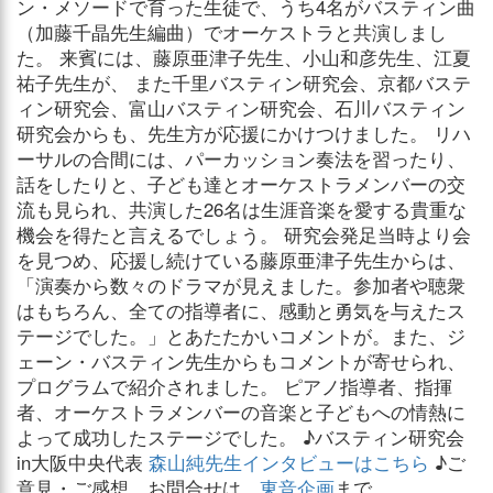
ン・メソードで育った生徒で、うち4名がバスティン曲
（加藤千晶先生編曲）でオーケストラと共演しまし
た。 来賓には、藤原亜津子先生、小山和彦先生、江夏
祐子先生が、 また千里バスティン研究会、京都バステ
ィン研究会、富山バスティン研究会、石川バスティン
研究会からも、先生方が応援にかけつけました。 リハ
ーサルの合間には、パーカッション奏法を習ったり、
話をしたりと、子ども達とオーケストラメンバーの交
流も見られ、共演した26名は生涯音楽を愛する貴重な
機会を得たと言えるでしょう。 研究会発足当時より会
を見つめ、応援し続けている藤原亜津子先生からは、
「演奏から数々のドラマが見えました。参加者や聴衆
はもちろん、全ての指導者に、感動と勇気を与えたス
テージでした。」とあたたかいコメントが。また、ジ
ェーン・バスティン先生からもコメントが寄せられ、
プログラムで紹介されました。 ピアノ指導者、指揮
者、オーケストラメンバーの音楽と子どもへの情熱に
よって成功したステージでした。 ♪バスティン研究会
in大阪中央代表
森山純先生インタビューはこちら
♪ご
意見・ご感想、お問合せは、
東音企画
まで。