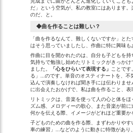
完成までに曲がどんどん進化していくことも
だ」という空気が、私の教室にはあります。
のだ、と。
◆曲を作ることは難しい？
「曲を作るなんて、難しくないですか」とた
はそう思っていましたし、作曲に特に興味も
作曲に目を開かれたのは、自分も子どもを持
気持ちで勉強し始めたリトミックがきっかけ
ました。
「心をひらいて表現する」
ことです
る」...のです。単音のオスティナートを、不
込んで演奏しなければ聞き手には伝わりませ
に出会えたおかげで、私は曲を作ること、表
リトミックは、音楽を使って人の心と体をほ
ズム感、メロディーの歌心、また音楽が前に
何かを伝える際、イメージがどれほど重要か
子どものための曲を作る際、まずわかりやす
車の練習」...などのように動きに特徴があ