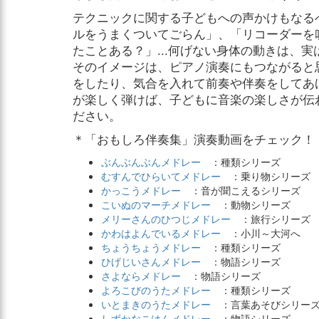
テクニックに関する子どもへの声かけもなる
ルをうまくついてごらん」、「リコーダーを
たことある？」...何げない身体の動きは、
そのイメージは、ピアノ演奏にもつながると
をしたり、気合を入れて前奏や伴奏をしてあ
が楽しく弾けば、子どもに音楽の楽しさが伝
ださい。
＊「おもしろ伴奏集」演奏動画をチェック！
ぶんぶんぶんメドレー
：種類シリーズ
むすんでひらいてメドレー
：乗り物シリーズ
かっこうメドレー
：音が聞こえるシリーズ
こいぬのマーチメドレー
：動物シリーズ
メリーさんのひつじメドレー
：旅行シリーズ
かわはよんでいるメドレー
：小川～大河へ
ちょうちょうメドレー
：種類シリーズ
ひげじいさんメドレー
：物語シリーズ
さよならメドレー
：物語シリーズ
よろこびのうたメドレー
：種類シリーズ
いとまきのうたメドレー
：言葉あそびシリー
しずかなこはんメドレー
：物語シリーズ