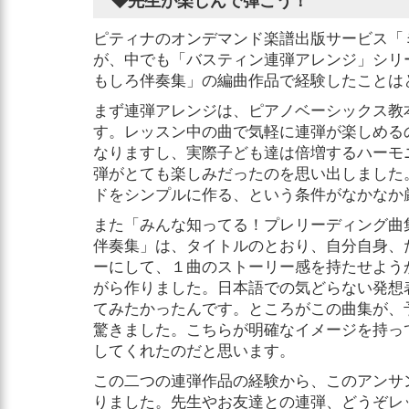
◆先生が楽しんで弾こう！
ピティナのオンデマンド楽譜出版サービス「
が、中でも「バスティン連弾アレンジ」シリ
もしろ伴奏集」の編曲作品で経験したことは
まず連弾アレンジは、ピアノベーシックス教
す。レッスン中の曲で気軽に連弾が楽しめる
なりますし、実際子ども達は倍増するハーモ
弾がとても楽しみだったのを思い出しました
ドをシンプルに作る、という条件がなかなか
また「みんな知ってる！プレリーディング曲
伴奏集」は、タイトルのとおり、自分自身、
ーにして、１曲のストーリー感を持たせよう
がら作りました。日本語での気どらない発想
てみたかったんです。ところがこの曲集が、
驚きました。こちらが明確なイメージを持っ
してくれたのだと思います。
この二つの連弾作品の経験から、このアンサ
りました。先生やお友達との連弾、どうぞレ