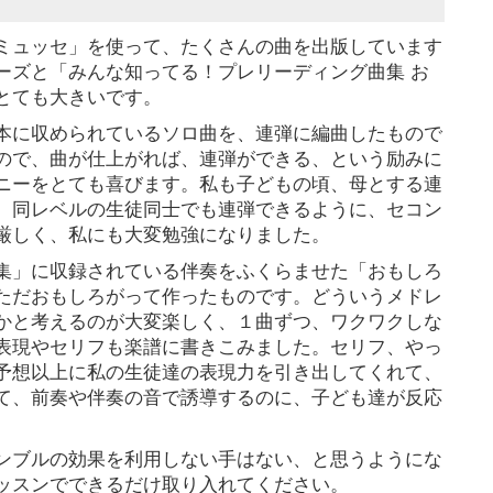
ミュッセ」を使って、たくさんの曲を出版しています
ーズと「みんな知ってる！プレリーディング曲集 お
とても大きいです。
本に収められているソロ曲を、連弾に編曲したもので
ので、曲が仕上がれば、連弾ができる、という励みに
ニーをとても喜びます。私も子どもの頃、母とする連
。同レベルの生徒同士でも連弾できるように、セコン
厳しく、私にも大変勉強になりました。
集」に収録されている伴奏をふくらませた「おもしろ
ただおもしろがって作ったものです。どういうメドレ
かと考えるのが大変楽しく、１曲ずつ、ワクワクしな
表現やセリフも楽譜に書きこみました。セリフ、やっ
予想以上に私の生徒達の表現力を引き出してくれて、
て、前奏や伴奏の音で誘導するのに、子ども達が反応
ンブルの効果を利用しない手はない、と思うようにな
ッスンでできるだけ取り入れてください。