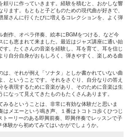
を頼りに作っていきます。経験を積むと、おかしな響
なります。もともと子どものための現代曲が好きで、
譜屋さんに行くたびに増えるコレクションを、よく弾
ル創作、オペラ伴奏、絵本にBGMをつける、など今
スにも恵まれて来ました。最近はジャズ講座に通い始
です。たくさんの音楽を経験し、耳を育て、耳を信じ
より自分自身がおもしろく、弾きやすく、楽しめる曲
のは、それが例え「ソナタ」としか書かれていない曲
よ、ということです。それをさぐり、自分なりの答え
分を表現するために音楽があり、そのために音楽は生
うになって見えてきたものもたくさんあります。
てみるということは、非常に有効な体験だと思いま
奏はメエーという鳴き声、１番はトコトコ歩くひつじ
にストーリーのある即興前奏、即興伴奏でレッスンで子
プチ体験から初めてみてはいかがでしょうか。