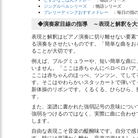
ジングルベルシリーズ
：物語シリーズ
プレリーディングおすすメドレー
：毎日の指の
◆演奏家目線の指導 ～表現と解釈を大
表現と解釈はピアノ演奏に切り離せない要素
る演奏をさせたいものです。「簡単な曲をお
ることが大切です。
例えば、ブルグミュラーや、短い簡単な曲に
いません。「ここは赤ちゃんにベロベロバア
ここは赤ちゃんのほっぺ、ツンツン、てして
す。そこはやわらかいスタッカートで弾いて
新体操のリボンです。くるくる、ひらひら、投
す。
また、楽譜に書かれた強弱記号の意味につい
強弱をつけるのではなく、実際に曲に合わせ
します。
自由な表現こそ音楽の醍醐味です。自分で感
す。時には楽譜から離れ、音楽で遊びましょ