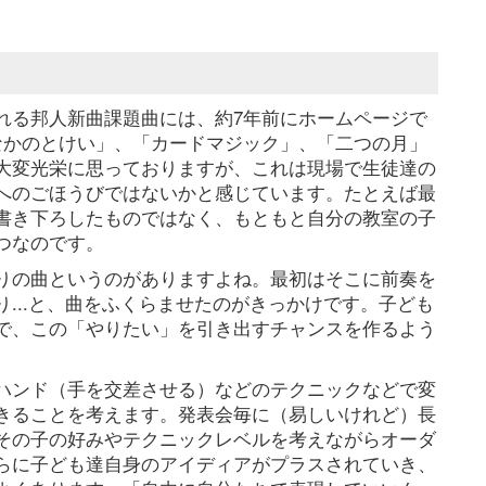
れる邦人新曲課題曲には、約7年前にホームページで
なかのとけい」、「カードマジック」、「二つの月」
大変光栄に思っておりますが、これは現場で生徒達の
へのごほうびではないかと感じています。たとえば最
書き下ろしたものではなく、もともと自分の教室の子
つなのです。
りの曲というのがありますよね。最初はそこに前奏を
...と、曲をふくらませたのがきっかけです。子ども
で、この「やりたい」を引き出すチャンスを作るよう
ハンド（手を交差させる）などのテクニックなどで変
きることを考えます。発表会毎に（易しいけれど）長
その子の好みやテクニックレベルを考えながらオーダ
らに子ども達自身のアイディアがプラスされていき、