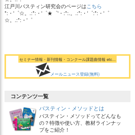
江戸川バスティン研究会のページは
こちら
*:・'゜☆。.:*:・'゜★゜'・:*:.。.:*:・'゜:*:・'゜
☆。.:*:・'゜
セミナー情報・新刊情報・コンクール課題曲情報 etc...
メールニュース登録(無料)
コンテンツ一覧
バスティン・メソッドとは
バスティン・メソッドってどんなも
の？特徴や使い方、教材ラインナッ
プをご紹介！