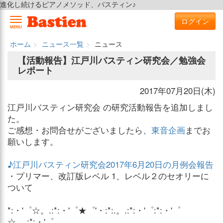
進化し続けるピアノメソッド、バスティン♪
ログイン
MENU
ホーム
ニュース一覧
ニュース
【活動報告】江戸川バスティン研究会／勉強会
レポート
2017年07月20日(木)
江戸川バスティン研究会 の研究活動報告を追加しまし
た。
ご感想・お問合せがございましたら、
東音企画
までお
願いします。
♪江戸川バスティン研究会2017年6月20日の月例会報告
・プリマー、改訂版レベル 1、レベル２のセオリーに
ついて
*:・'゜☆。.:*:・'゜★゜'・:*:.。.:*:・'゜:*:・'゜
☆。.:*:・'゜