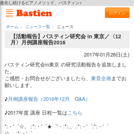
進化し続けるピアノメソッド、バスティン♪
ログイン
MENU
ホーム
ニュース一覧
ニュース
【活動報告】バスティン研究会 in 東京／〈12
月〉月例講座報告2016
2017年01月28日(土)
バスティン研究会in東京 の研究活動報告を追加しまし
た。
ご感想・お問合せがございましたら、
東音企画
までお
願いします。
♪
月例講座報告（2016年12月 Q&A）
♪2017年度 講座 日程一覧は
こちら
*:・'゜☆。.:*:・'゜★゜'・:*:.。.:*:・'゜:*:・'゜
☆。.:*:・'゜