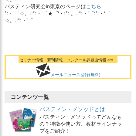
バスティン研究会in東京のページは
こちら
*:・'゜☆。.:*:・'゜★゜'・:*:.。.:*:・'゜:*:・'゜
☆。.:*:・'゜
セミナー情報・新刊情報・コンクール課題曲情報 etc...
メールニュース登録(無料)
コンテンツ一覧
バスティン・メソッドとは
バスティン・メソッドってどんなも
の？特徴や使い方、教材ラインナッ
プをご紹介！