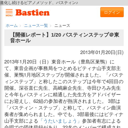
進化し続けるピアノメソッド、バスティン♪
ログイン
MENU
ホーム
ニュース一覧
ニュース
【開催レポート】1/20 バスティンステップ＠東
音ホール
2013年01月20日(日)
2013年1月20日（日）東音ホール（豊島区巣鴨）に
て、東音企画が事務局をつとめるピティナ山手支部主
催、巣鴨1月地区ステップが開催されました。「バステ
ィンステップ」と称したこのステップは今年で4回目の
開催。深谷直仁先生、高嶋麻企先生、寺田ひろみ先生
と今年もバスティンに精通した先生方をアドバイザー
にお迎えし、62組の参加者が熱演されました。 3部は
「バスティン・ステップ」と称して、バスティン曲演
奏者が集められました。中でも、3部最後にはピティナ
山手支部による
「うたいましょう」
参加者有志による
合唱での団体登録があり、22名のメンバーで構成され