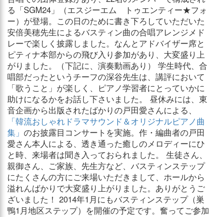
る「SGM24」（エスジーエム トゥエンティー★フォ
ー）が登場。この日のために書き下ろしていただいた
安倍美穂先生によるバスティン曲の合唱アレンジメド
レーで楽しく披露しました。なんとアドバイザー席と
ピティナ本部からの飛び入り参加があり、大変盛り上
がりました。（下記に、演奏動画あり） 学生時代、合
唱部だったというチーフの深谷先生は、講評において
「歌うこと」が楽しく、ピアノ学習者にとっていかに
助けになるかをお話し下さいました。 昼休みには、東
音企画から出版されたばかりの戸田愛さんによる、
「韓流おしゃれドラマサウンド＆オリジナルピアノ曲
集」
のお披露目コンサートを実施。作・編曲者の戸田
愛さん本人による、透き通った癒しのメロディーにひ
と時、来場者は聞き入っておられました。 生徒さん、
親御さん、ご家族、先生方など、バスティンステップ
にたくさんの方にご来場いただきまして、ホールから
溢れんばかりで大変盛り上がりました。ありがとうご
ざいました！ 2014年1月にもバスティンステップ（巣
鴨1月地区ステップ）を開催の予定です。奮ってご参加