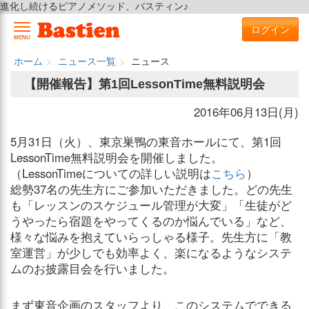
進化し続けるピアノメソッド、バスティン♪
ログイン
MENU
ホーム
ニュース一覧
ニュース
【開催報告】第1回LessonTime無料説明会
2016年06月13日(月)
5月31日（火）、東京巣鴨の東音ホールにて、第1回
LessonTime無料説明会を開催しました。
（LessonTimeについての詳しい説明は
こちら
）
総勢37名の先生方にご参加いただきました。どの先生
も「レッスンのスケジュール管理が大変」「生徒がど
うやったら宿題をやってくるのか悩んでいる」など、
様々な悩みを抱えていらっしゃる様子。先生方に「教
室運営」が少しでも効率よく、楽になるようなシステ
ムのお披露目会を行いました。
まず東音企画のスタッフより、このシステムでできる