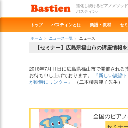
進化し続けるピアノメソッド
バスティン♪
トップ
バスティンとは
楽譜・教材
セ
ホーム
ニュース一覧
ニュース
【セミナー】広島県福山市の講座情報を
2016年7月11日に広島県福山市で開催され
お待ち申し上げております。
『新しい読譜ト
が瞬時にリンク～』
（二本柳奈津子先生）
全国のピアノ
セミナ