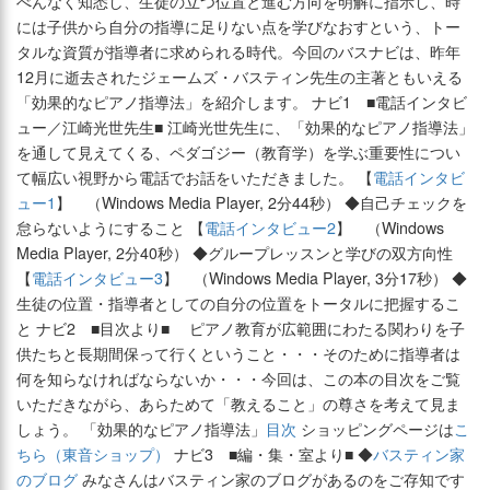
べんなく知悉し、生徒の立つ位置と進む方向を明解に指示し、時
には子供から自分の指導に足りない点を学びなおすという、トー
タルな資質が指導者に求められる時代。今回のバスナビは、昨年
12月に逝去されたジェームズ・バスティン先生の主著ともいえる
「効果的なピアノ指導法」を紹介します。 ナビ1 ■電話インタビ
ュー／江崎光世先生■ 江崎光世先生に、「効果的なピアノ指導法」
を通して見えてくる、ペダゴジー（教育学）を学ぶ重要性につい
て幅広い視野から電話でお話をいただきました。 【
電話インタビ
ュー1
】 （Windows Media Player, 2分44秒） ◆自己チェックを
怠らないようにすること 【
電話インタビュー2
】 （Windows
Media Player, 2分40秒） ◆グループレッスンと学びの双方向性
【
電話インタビュー3
】 （Windows Media Player, 3分17秒） ◆
生徒の位置・指導者としての自分の位置をトータルに把握するこ
と ナビ2 ■目次より■ ピアノ教育が広範囲にわたる関わりを子
供たちと長期間保って行くということ・・・そのために指導者は
何を知らなければならないか・・・今回は、この本の目次をご覧
いただきながら、あらためて「教えること」の尊さを考えて見ま
しょう。 「効果的なピアノ指導法」
目次
ショッピングページは
こ
ちら（東音ショップ）
ナビ3 ■編・集・室より■ ◆
バスティン家
のブログ
みなさんはバスティン家のブログがあるのをご存知です