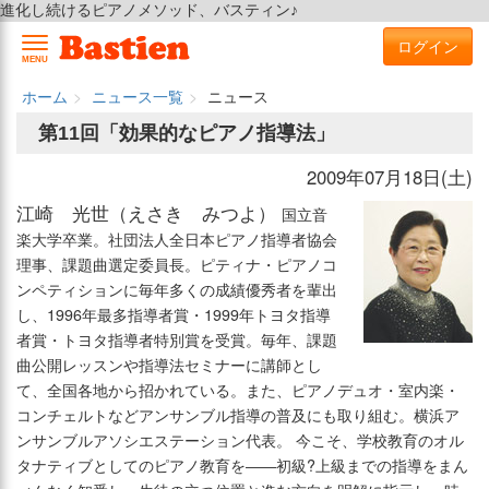
進化し続けるピアノメソッド、バスティン♪
ログイン
MENU
ホーム
ニュース一覧
ニュース
第11回「効果的なピアノ指導法」
2009年07月18日(土)
江崎 光世（えさき みつよ）
国立音
楽大学卒業。社団法人全日本ピアノ指導者協会
理事、課題曲選定委員長。ピティナ・ピアノコ
ンペティションに毎年多くの成績優秀者を輩出
し、1996年最多指導者賞・1999年トヨタ指導
者賞・トヨタ指導者特別賞を受賞。毎年、課題
曲公開レッスンや指導法セミナーに講師とし
て、全国各地から招かれている。また、ピアノデュオ・室内楽・
コンチェルトなどアンサンブル指導の普及にも取り組む。横浜ア
ンサンブルアソシエステーション代表。 今こそ、学校教育のオル
タナティブとしてのピアノ教育を――初級?上級までの指導をまん