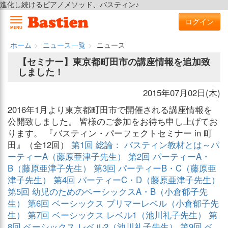
進化し続けるピアノメソッド、バスティン♪
ログイン
MENU
ホーム
ニュース一覧
ニュース
【セミナー】東京都町田市の講座情報を追加致
しました！
2015年07月02日(木)
2016年1月より東京都町田市で開催される講座情報を
公開致しました。 皆様のご参加をお待ち申し上げてお
ります。 『バスティン・パーフェクトセミナー in 町
田』（全12回）
第1回 総論： バスティン教材とは～パ
ーティーA（藤原亜津子先生）
第2回 パーティーA・
B（藤原亜津子先生）
第3回 パーティーB・C（藤原亜
津子先生）
第4回 パーティーC・D（藤原亜津子先生）
第5回 幼児のためのベーシックスA・B（小倉郁子先
生）
第6回 ベーシックス プリマーレベル（小倉郁子先
生）
第7回 ベーシックス レベル1（池川礼子先生）
第
8回 ベーシックス レベル2（池川礼子先生）
第9回 ベ