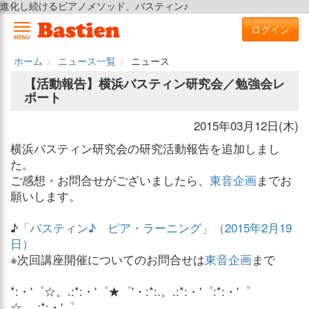
進化し続けるピアノメソッド、バスティン♪
ログイン
MENU
ホーム
ニュース一覧
ニュース
【活動報告】横浜バスティン研究会／勉強会レ
ポート
2015年03月12日(木)
横浜バスティン研究会の研究活動報告を追加しまし
た。
ご感想・お問合せがございましたら、
東音企画
までお
願いします。
♪
「バスティン♪ ピア・ラーニング」（2015年2月19
日）
※次回講座開催についてのお問合せは
東音企画
まで
*:・'゜☆。.:*:・'゜★゜'・:*:.。.:*:・'゜:*:・'゜
☆。.:*:・'゜