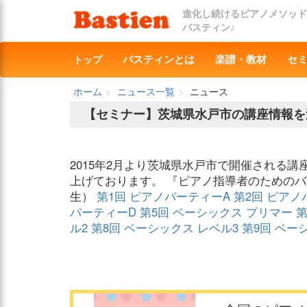
進化し続けるピアノメソッド
バスティン♪
トップ
バスティンとは
楽譜・教材
セ
ホーム
ニュース一覧
ニュース
【セミナー】茨城県水戸市の講座情報を
2015年2月より茨城県水戸市で開催される
上げております。 『ピアノ指導者のためのバ
生）
第1回 ピアノパーティーA
第2回 ピアノ
パーティーD
第5回 ベーシックス プリマー
第
ル2
第8回 ベーシックス レベル3
第9回 ベー