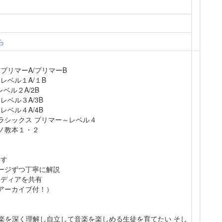
ら
ンプリマーA/プリマーB
レベル１A/１B
ベル２A/2B
レベル３A/3B
レベル４A/4B
クラシックス プリマー～レベル４
アノ教本１・２
ます
ージずつ丁寧に解説
イディアを共有
アーカイブ付！）
音楽を深く理解し自立して音楽を楽しめる生徒を育てたい そし