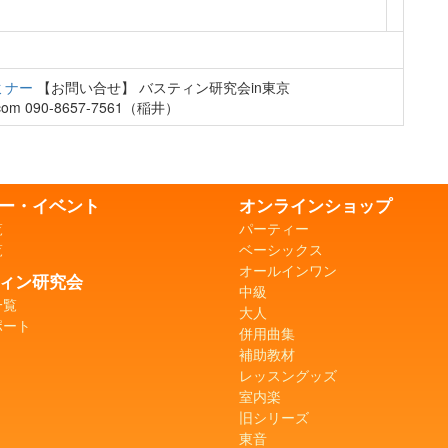
ミナー
【お問い合せ】 バスティン研究会in東京
il.com 090-8657-7561（稲井）
ー・イベント
オンラインショップ
覧
パーティー
覧
ベーシックス
オールインワン
ィン研究会
中級
一覧
大人
ポート
併用曲集
補助教材
レッスングッズ
室内楽
旧シリーズ
東音