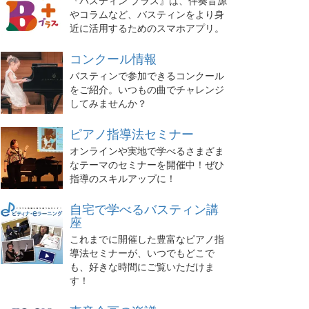
『バスティン プラス』は、伴奏音源
やコラムなど、バスティンをより身
近に活用するためのスマホアプリ。
コンクール情報
バスティンで参加できるコンクール
をご紹介。いつもの曲でチャレンジ
してみませんか？
ピアノ指導法セミナー
オンラインや実地で学べるさまざま
なテーマのセミナーを開催中！ぜひ
指導のスキルアップに！
自宅で学べるバスティン講
座
これまでに開催した豊富なピアノ指
導法セミナーが、いつでもどこで
も、好きな時間にご覧いただけま
す！