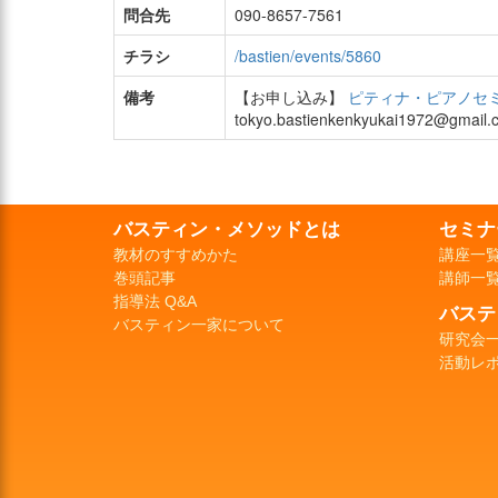
問合先
090-8657-7561
チラシ
/bastien/events/5860
備考
【お申し込み】
ピティナ・ピアノセ
tokyo.bastienkenkyukai1972@gma
バスティン・メソッドとは
セミナ
教材のすすめかた
講座一
巻頭記事
講師一
指導法 Q&A
バステ
バスティン一家について
研究会
活動レ