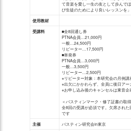
て音楽を愛し一生の友として歩んでほ
び生徒のためにより良いレッスンを」
使用教材
受講料
■全8回通し券
PTNA会員…21,000円
一般…24,500円
リピーター…17,500円
■単発券
PTNA会員…3,000円
一般…3,500円
リピーター…2,500円
※リピーター対象：本研究会の月例講
※出欠にかかわらず、全員に後日アー
※お申し込み後のキャンセルは東音企
＜バスティンマーク・修了証書の取
全8回の受講が必須です。欠席された
です
主催
バスティン研究会in東京