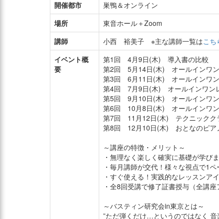
開催都市
巣鴨＆オンライン
場所
東音ホール＋Zoom
講師
小西 裕美子 ※主な講師一覧は
こち
イベント概
第1回 4月9日(木) 導入書の比較
要
第2回 5月14日(木) オールインワ
第3回 6月11日(木) オールインワン
第4回 7月9日(木) オールインワンレ
第5回 9月10日(木) オールインワン
第6回 10月8日(木) オールインワン
第7回 11月12日(木) テクニック
第8回 12月10日(木) おとなのピ
～講座の特徴・メリット～
・無理なく楽しく確実に基礎が学び
・毎月講師が交代！様々な視点で1ペ
・すぐ使える！実践的なレッスンア
・全8回受講で修了証書授与（全講座
～バスティン研究会in東京とは～
”ただ弾くだけ…というのではなく 