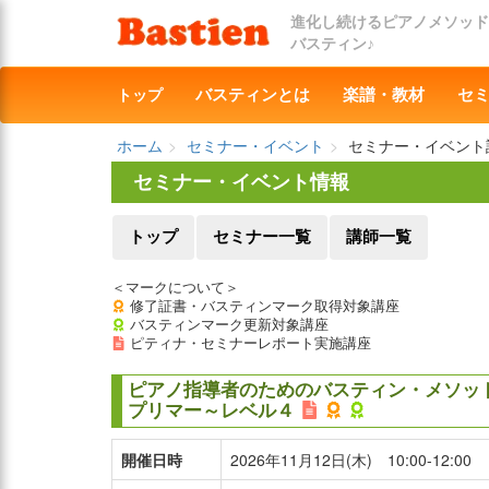
進化し続けるピアノメソッド
バスティン♪
トップ
バスティンとは
楽譜・教材
セ
ホーム
セミナー・イベント
セミナー・イベント
セミナー・イベント情報
トップ
セミナー一覧
講師一覧
＜マークについて＞
修了証書・バスティンマーク取得対象講座
バスティンマーク更新対象講座
ピティナ・セミナーレポート実施講座
ピアノ指導者のためのバスティン・メソッド指
プリマー～レベル４
開催日時
2026年11月12日(木) 10:00-12:00