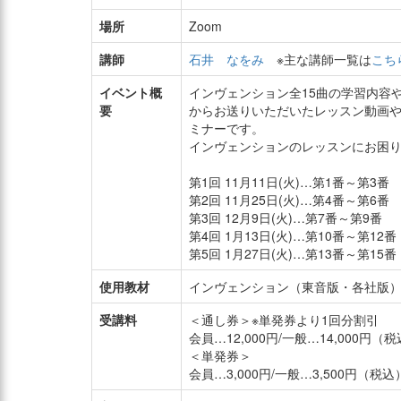
場所
Zoom
講師
石井 なをみ
※主な講師一覧は
こち
イベント概
インヴェンション全15曲の学習内容
要
からお送りいただいたレッスン動画
ミナーです。
インヴェンションのレッスンにお困
第1回 11月11日(火)…第1番～第3番
第2回 11月25日(火)…第4番～第6番
第3回 12月9日(火)…第7番～第9番
第4回 1月13日(火)…第10番～第12番
第5回 1月27日(火)…第13番～第15番
使用教材
インヴェンション（東音版・各社版
受講料
＜通し券＞※単発券より1回分割引
会員…12,000円/一般…14,000円（
＜単発券＞
会員…3,000円/一般…3,500円（税込