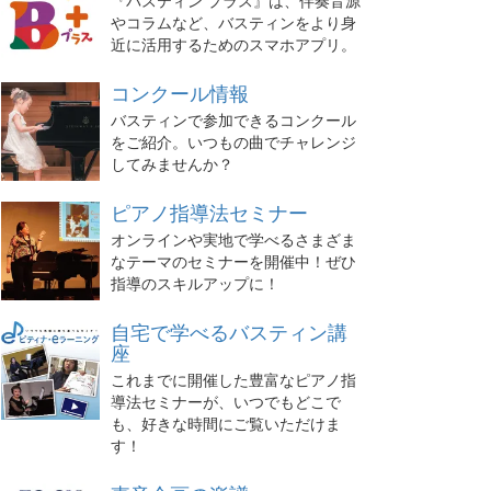
『バスティン プラス』は、伴奏音源
やコラムなど、バスティンをより身
近に活用するためのスマホアプリ。
コンクール情報
バスティンで参加できるコンクール
をご紹介。いつもの曲でチャレンジ
してみませんか？
ピアノ指導法セミナー
オンラインや実地で学べるさまざま
なテーマのセミナーを開催中！ぜひ
指導のスキルアップに！
自宅で学べるバスティン講
座
これまでに開催した豊富なピアノ指
導法セミナーが、いつでもどこで
も、好きな時間にご覧いただけま
す！