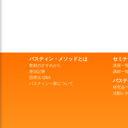
バスティン・メソッドとは
セミナ
教材のすすめかた
講座一
巻頭記事
講師一
指導法 Q&A
バステ
バスティン一家について
研究会
活動レ