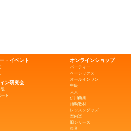
ー・イベント
オンラインショップ
覧
パーティー
覧
ベーシックス
オールインワン
ィン研究会
中級
一覧
大人
ポート
併用曲集
補助教材
レッスングッズ
室内楽
旧シリーズ
東音