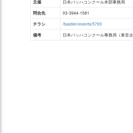
主催
日本バッハコンクール本部事務局
問合先
03-3944-1581
チラシ
/bastien/events/5793
備考
日本バッハコンクール事務局（東音企画） t_se