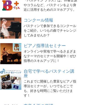
『バスティン プラス』は、伴奏音源
やコラムなど、バスティンをより身
近に活用するためのスマホアプリ。
コンクール情報
バスティンで参加できるコンクール
をご紹介。いつもの曲でチャレンジ
してみませんか？
ピアノ指導法セミナー
オンラインや実地で学べるさまざま
なテーマのセミナーを開催中！ぜひ
指導のスキルアップに！
自宅で学べるバスティン講
座
これまでに開催した豊富なピアノ指
導法セミナーが、いつでもどこで
も、好きな時間にご覧いただけま
す！