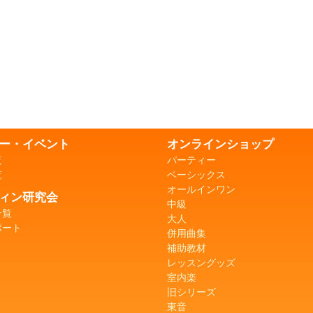
ー・イベント
オンラインショップ
覧
パーティー
覧
ベーシックス
オールインワン
ィン研究会
中級
一覧
大人
ポート
併用曲集
補助教材
レッスングッズ
室内楽
旧シリーズ
東音