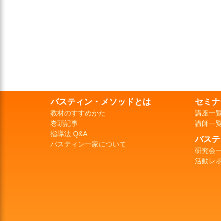
バスティン・メソッドとは
セミナ
教材のすすめかた
講座一
巻頭記事
講師一
指導法 Q&A
バステ
バスティン一家について
研究会
活動レ