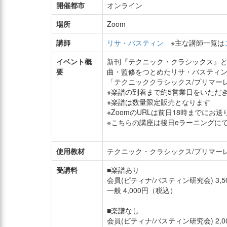
開催都市
オンライン
場所
Zoom
講師
リサ・バスティン
※主な講師一覧は
イベント概
新刊『テクニック・クラシックス』
要
曲・監修をつとめたリサ・バスティ
「テクニッククラシックス/プリマー
※楽譜の到着まで約5営業日をいただ
※楽譜は数量限定販売となります
※ZoomのURLは前日18時までにお
※こちらの講座は後日eラーニングに
使用教材
テクニック・クラシックス/プリマー
受講料
■楽譜あり
会員(ピティナ/バスティン研究会) 3,
一般 4,000円（税込）
■楽譜なし
会員(ピティナ/バスティン研究会) 2,