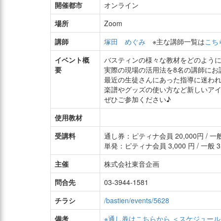
開催都市
オンライン
場所
Zoom
講師
塚田 めぐみ
※主な講師一覧は
こち
イベント概
バスティンの様々な教材をどのよう
要
実際の現場の活用法を8名の講師にお
最近の生徒さんにあった指導に迷わ
楽譜やグッズの使い方など新しいア
ぜひご参加ください♪
使用教材
受講料
通し券：ピティナ会員 20,000円 / 一般 
単発：ピティナ会員 3,000 円 / 一般 
主催
株式会社東音企画
問合先
03-3944-1581
チラシ
/bastien/events/5628
備考
※通し券はこちらから ＜スケジュー