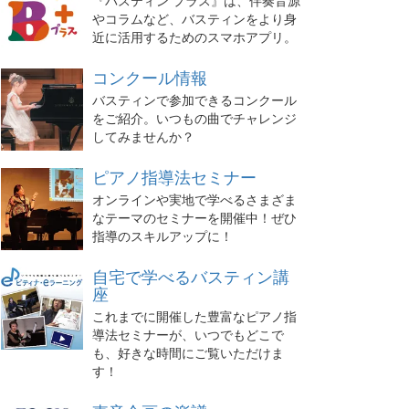
『バスティン プラス』は、伴奏音源
やコラムなど、バスティンをより身
近に活用するためのスマホアプリ。
コンクール情報
バスティンで参加できるコンクール
をご紹介。いつもの曲でチャレンジ
してみませんか？
ピアノ指導法セミナー
オンラインや実地で学べるさまざま
なテーマのセミナーを開催中！ぜひ
指導のスキルアップに！
自宅で学べるバスティン講
座
これまでに開催した豊富なピアノ指
導法セミナーが、いつでもどこで
も、好きな時間にご覧いただけま
す！