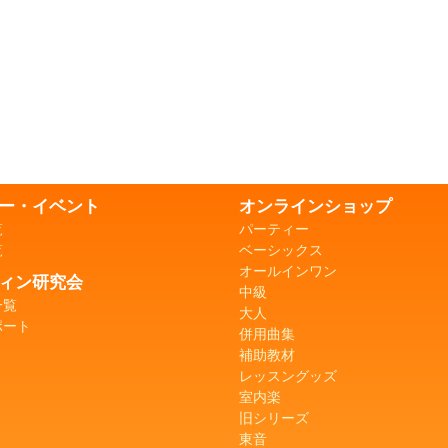
ー・イベント
オンラインショップ
覧
パーティー
覧
ベーシックス
オールインワン
ィン研究会
中級
一覧
大人
ポート
併用曲集
補助教材
レッスングッズ
室内楽
旧シリーズ
東音