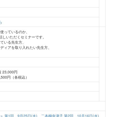
ら
に使っているのか、
話しいただくセミナーです。
れている先生方、
イディアを取り入れたい先生方、
23,000円
3,500円（各税込）
ル＞
第1回 9月25日(水) 二本柳奈津子
第2回 10月16日(水)