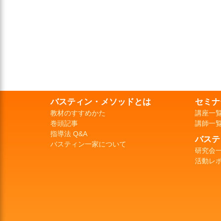
バスティン・メソッドとは
セミナ
教材のすすめかた
講座一
巻頭記事
講師一
指導法 Q&A
バステ
バスティン一家について
研究会
活動レ