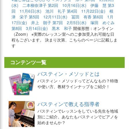
(水) 二本柳奈津子
第2回 10月16日(水) 伊藤 慧
第3
回 11月6日(水) 池川 礼子
第4回 11月22日(金) 根
津 栄子
第5回 12月11日(水) 冨田 有香
第6回 1月
17日(金) 井上 朗子
第7回 2月5日(水) 塚田 めぐみ
第8回 3月14日(金) 黒木 和子
開催形態：オンライン
（Zoom） ※実際のレッスン室へのご参加受入れ可能な日
程もございます。 決まり次第、こちらのページに記載しま
す
コンテンツ一覧
バスティン・メソッドとは
バスティン・メソッドってどんなもの？特徴
や使い方、教材ラインナップをご紹介！
バスティンで教える指導者
バスティンでレッスンをしている先生を地域
別にご紹介。あなたもバスティンでピアノを
始めませんか？