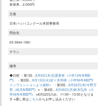
単発券…2,000円
主催
日本バッハコンクール本部事務局
問合先
03-3944-1581
チラシ
備考
◆日程 ・第1回…
8月8日(木)石黒美有（小学12年A/B部
門）
・第2回…
8月13日(火)佐々木邦雄（小学56年A部門/
インヴェンションより抜粋）
・第3回…
8月22日(木)今野万
実（幼児A/B部門）
※ ・第4回…
8月26日(月)鈴木弘尚（小
学34年A/B部門）
※8月22日のみ、11:00～13:00となりま
す ※通し券は
こちら
からお申し込みください