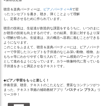
聴音＆楽典パーティーは、
ピアノパーティーA
で習
ったコンセプトを書き、聴き、弾くことよって理解
し、定着させるために作られています。
聴音の技術は、生徒達が創造的な課題をするうちに、いつのまに
か聴音の技術も向上するのです。その結果、音楽に対するより深
い理解が得られ、生徒達は、次の概念へ容易に進むことができる
ようになります。
このことをふまえて、聴音＆楽典パーティーには、ピアノパーテ
ィーで学習したコンセプトを子供達のなじみ深い動物、植物、お
もちゃ等にわかりやすく取り入れて、ゲーム感覚のワークブック
として進めるようになっています。カラー映像時代に育っている
子供達をきっと満足させるテキストです。
◆
ピアノ学習をもっと楽しく！
伴奏音源、聴音、テキストのこたえなど、豊富なコンテンツがつ
まった、テキスト準拠の補助教材アプリ
「バスティン プラス」
リ
リース中！