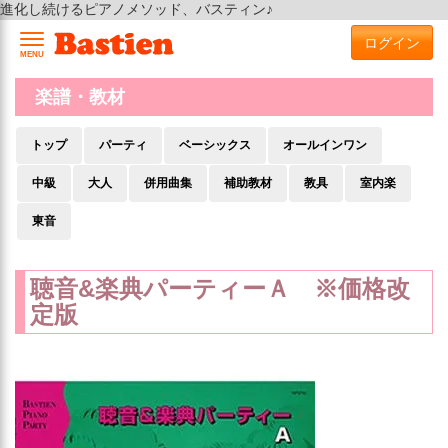
進化し続けるピアノメソッド、バスティン♪
ログイン
MENU
楽譜・教材
トップ
パーティ
ベーシックス
オールインワン
中級
大人
併用曲集
補助教材
教具
室内楽
東音
聴音&楽典パーティーＡ ※価格改
定版