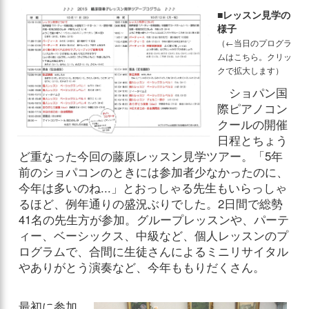
■レッスン見学の
様子
（←当日のプログラ
ムはこちら。クリッ
クで拡大します）
ショパン国
際ピアノコン
クールの開催
日程とちょう
ど重なった今回の藤原レッスン見学ツアー。「5年
前のショパコンのときには参加者少なかったのに、
今年は多いのね...」とおっしゃる先生もいらっしゃ
るほど、例年通りの盛況ぶりでした。2日間で総勢
41名の先生方が参加。グループレッスンや、パーテ
ィー、ベーシックス、中級など、個人レッスンのプ
ログラムで、合間に生徒さんによるミニリサイタル
やありがとう演奏など、今年ももりだくさん。
最初に参加