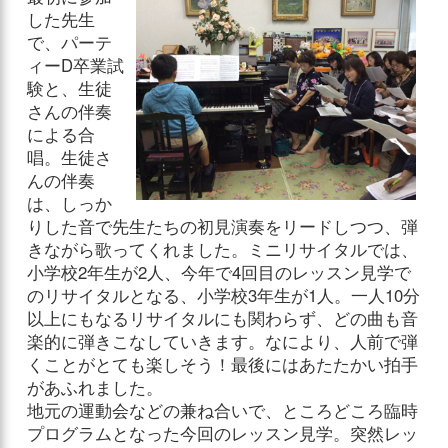
した先生
で、パーテ
ィーD卒業試
験と、生徒
さんの伴奏
による合
唱。生徒さ
んの伴奏
は、しっか
りした音で先生たちの初見演奏をリードしつつ、弾
きながら歌ってくれました。ミニリサイタルでは、
小学校2年生が2人、今年で4回目のレッスン見学で
のリサイタルとなる、小学校3年生が1人。一人10分
以上にもなるリサイタルにも関わらず、どの曲も音
楽的に弾きこなしていきます。なにより、人前で弾
くことがとても楽しそう！最後にはあたたかい拍手
があふれました。
地元の運動会などの兼ね合いで、ところどころ臨時
プログラムとなった今回のレッスン見学。突然レッ