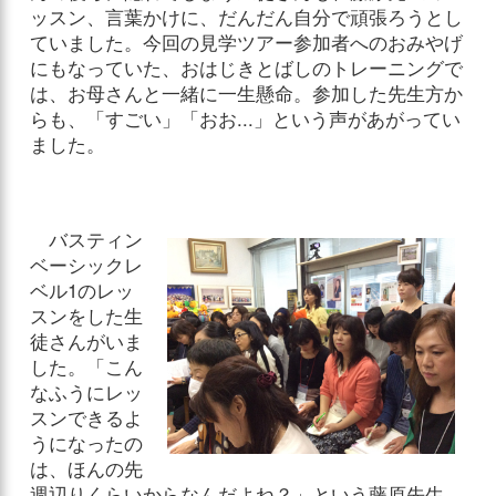
ッスン、言葉かけに、だんだん自分で頑張ろうとし
ていました。今回の見学ツアー参加者へのおみやげ
にもなっていた、おはじきとばしのトレーニングで
は、お母さんと一緒に一生懸命。参加した先生方か
らも、「すごい」「おお...」という声があがってい
ました。
バスティン
ベーシックレ
ベル1のレッ
スンをした生
徒さんがいま
した。「こん
なふうにレッ
スンできるよ
うになったの
は、ほんの先
週辺りくらいからなんだよね？」という藤原先生。