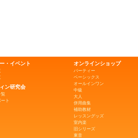
ー・イベント
オンラインショップ
覧
パーティー
覧
ベーシックス
オールインワン
ィン研究会
中級
一覧
大人
ポート
併用曲集
補助教材
レッスングッズ
室内楽
旧シリーズ
東音