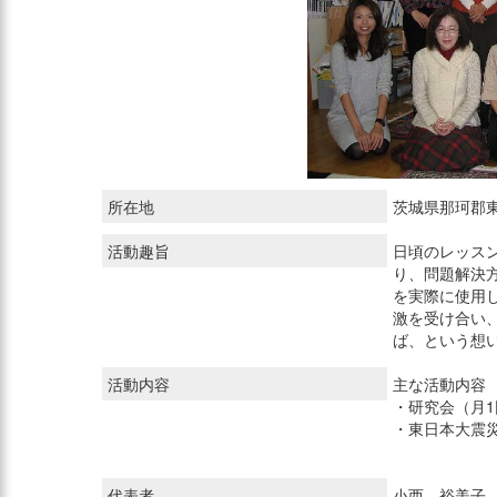
所在地
茨城県那珂郡
活動趣旨
日頃のレッス
り、問題解決
を実際に使用
激を受け合い
ば、という想
活動内容
主な活動内容
・研究会（月1
・東日本大震
代表者
小西 裕美子