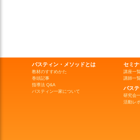
バスティン・メソッドとは
セミナ
教材のすすめかた
講座一
巻頭記事
講師一
指導法 Q&A
バステ
バスティン一家について
研究会
活動レ