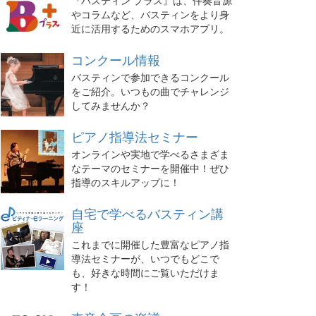
『バスティン プラス』は、伴奏音源
やコラムなど、バスティンをより身
近に活用するためのスマホアプリ。
コンクール情報
バスティンで参加できるコンクール
をご紹介。いつもの曲でチャレンジ
してみませんか？
ピアノ指導法セミナー
オンラインや実地で学べるさまざま
なテーマのセミナーを開催中！ぜひ
指導のスキルアップに！
自宅で学べるバスティン講
座
これまでに開催した豊富なピアノ指
導法セミナーが、いつでもどこで
も、好きな時間にご覧いただけま
す！