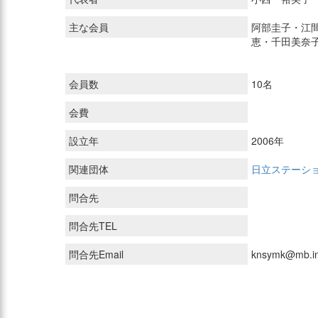
主な会員
阿部圭子・江
恵・千田美奈
会員数
10名
会費
設立年
2006年
関連団体
日立ステーシ
問合先
問合先TEL
問合先Email
knsymk@mb.in