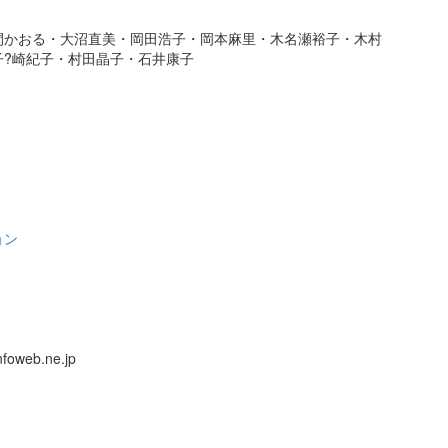
間かおる・大沼直美・岡田浩子・岡本麻里・木名瀬裕子・木村
子?崎紀子・村田晶子・石井康子
ョン
foweb.ne.jp