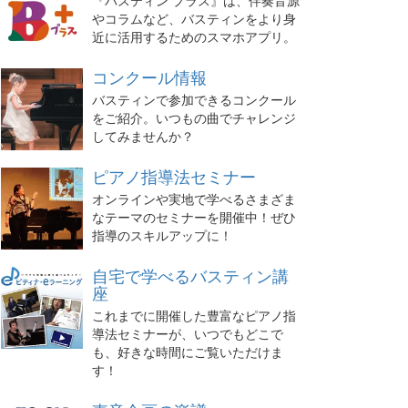
『バスティン プラス』は、伴奏音源
やコラムなど、バスティンをより身
近に活用するためのスマホアプリ。
コンクール情報
バスティンで参加できるコンクール
をご紹介。いつもの曲でチャレンジ
してみませんか？
ピアノ指導法セミナー
オンラインや実地で学べるさまざま
なテーマのセミナーを開催中！ぜひ
指導のスキルアップに！
自宅で学べるバスティン講
座
これまでに開催した豊富なピアノ指
導法セミナーが、いつでもどこで
も、好きな時間にご覧いただけま
す！