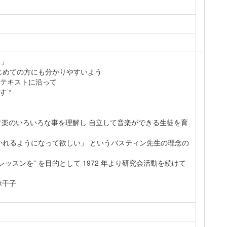
る」
じめての方にも分かりやすいよう
 テキストに沿って
 “
 音楽のいろいろな事を理解し 自立して音楽ができる生徒を育
かれるようになって欲しい」 というバスティン先生の理念の
ッスンを” を目的として 1972 年より研究会活動を続けて
麻千子