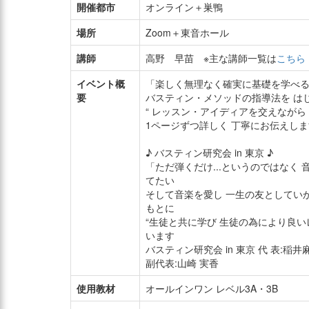
開催都市
オンライン＋巣鴨
場所
Zoom＋東音ホール
講師
高野 早苗 ※主な講師一覧は
こちら
イベント概
「楽しく無理なく確実に基礎を学べ
要
バスティン・メソッドの指導法を は
“ レッスン・アイディアを交えながら
1ページずつ詳しく 丁寧にお伝えします
♪ バスティン研究会 in 東京 ♪
「ただ弾くだけ...というのではなく
てたい
そして音楽を愛し 一生の友としてい
もとに
“生徒と共に学び 生徒の為により良いレ
います
バスティン研究会 in 東京 代 表:稲井
副代表:山崎 実香
使用教材
オールインワン レベル3A・3B