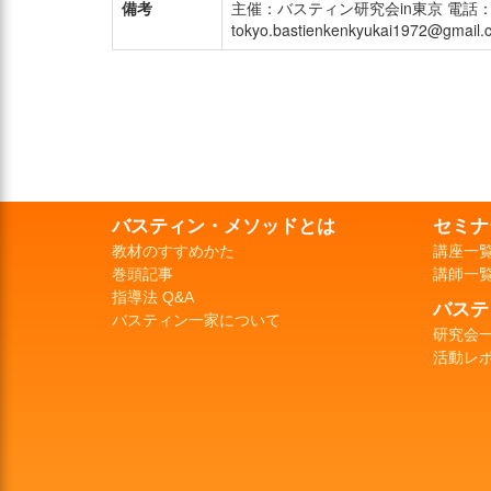
備考
主催：バスティン研究会in東京 電話： 09
tokyo.bastienkenkyukai1972@gmail
バスティン・メソッドとは
セミナ
教材のすすめかた
講座一
巻頭記事
講師一
指導法 Q&A
バステ
バスティン一家について
研究会
活動レ