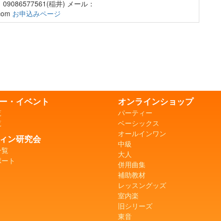
086577561(稲井) メール：
.com
お申込みページ
ー・イベント
オンラインショップ
覧
パーティー
覧
ベーシックス
オールインワン
ィン研究会
中級
一覧
大人
ポート
併用曲集
補助教材
レッスングッズ
室内楽
旧シリーズ
東音