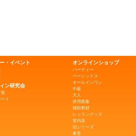
ー・イベント
オンラインショップ
覧
パーティー
覧
ベーシックス
オールインワン
ィン研究会
中級
一覧
大人
ポート
併用曲集
補助教材
レッスングッズ
室内楽
旧シリーズ
東音