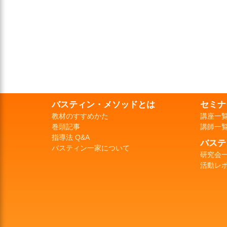
バスティン・メソッドとは
セミナ
教材のすすめかた
講座一
巻頭記事
講師一
指導法 Q&A
バステ
バスティン一家について
研究会
活動レ