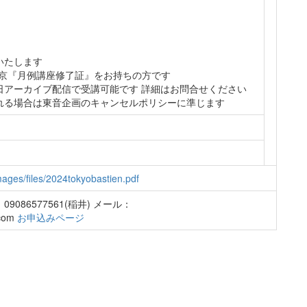
いたします
 東京『月例講座修了証』をお持ちの方です
日アーカイブ配信で受講可能です 詳細はお問合せください
れる場合は東音企画のキャンセルポリシーに準じます
images/files/2024tokyobastien.pdf
086577561(稲井) メール：
.com
お申込みページ