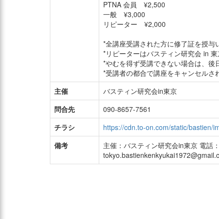
PTNA 会員 ¥2,500
一般 ¥3,000
リピーター ¥2,000
*全講座受講された方に修了証を授与
*リピーターはバスティン研究会 in
*やむを得ず受講できない場合は、後
*受講者の都合で講座をキャンセルさ
主催
バスティン研究会in東京
問合先
090-8657-7561
チラシ
https://cdn.to-on.com/static/bastien/
備考
主催：バスティン研究会in東京 電話： 09
tokyo.bastienkenkyukai1972@gmail