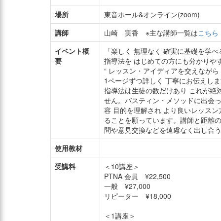
場所
東音ホール&オンライン(zoom)
講師
山崎 実香 ※主な講師一覧は
こちら
イベント概
「楽しく 無理なく 確実に基礎を学
要
指導法を はじめての方にも分かりや
“ レッスン・アイディアを交えながら
1ページずつ詳しく 丁寧にお伝えします
指導法は生徒の数だけあり これが絶
せん。バスティン・メソッドに出会
容 目的を理解され より良いレッス
ることを願っています。講師と距離の
問や意見交換などを遠慮なく出し合
使用教材
受講料
＜10講座＞
PTNA 会員 ¥22,500
一般 ¥27,000
リピーター ¥18,000
＜1講座＞