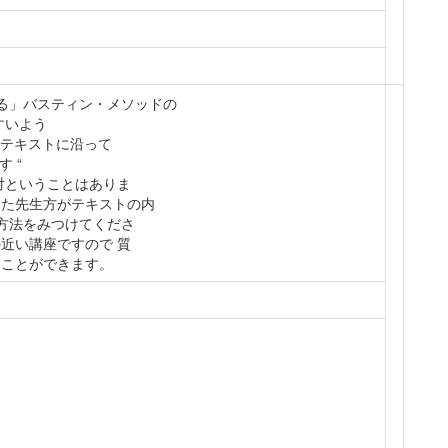
べる」バスティン・メソッドの
すいよう
 テキストに沿って
 “
対ということはありま
った先生方がテキストの内
ン方法をみつけてくださ
近い講座ですので 質
うことができます。