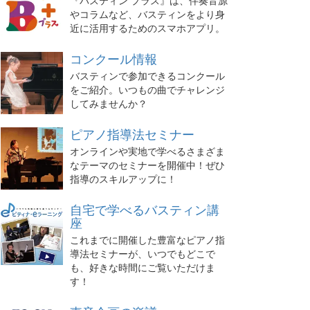
『バスティン プラス』は、伴奏音源
やコラムなど、バスティンをより身
近に活用するためのスマホアプリ。
コンクール情報
バスティンで参加できるコンクール
をご紹介。いつもの曲でチャレンジ
してみませんか？
ピアノ指導法セミナー
オンラインや実地で学べるさまざま
なテーマのセミナーを開催中！ぜひ
指導のスキルアップに！
自宅で学べるバスティン講
座
これまでに開催した豊富なピアノ指
導法セミナーが、いつでもどこで
も、好きな時間にご覧いただけま
す！