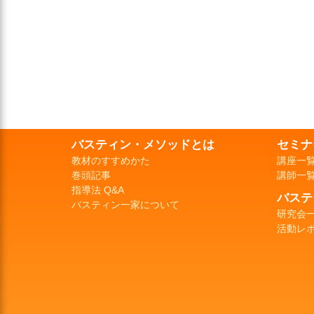
バスティン・メソッドとは
セミナ
教材のすすめかた
講座一
巻頭記事
講師一
指導法 Q&A
バステ
バスティン一家について
研究会
活動レ