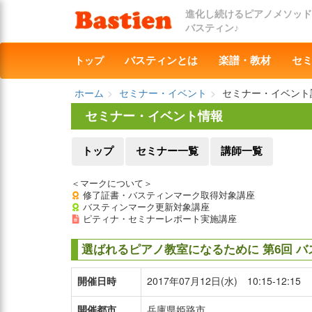
進化し続けるピアノメソッド
バスティン♪
トップ
バスティンとは
楽譜・教材
セ
ホーム
セミナー・イベント
セミナー・イベント
セミナー・イベント情報
トップ
セミナー一覧
講師一覧
＜マークについて＞
修了証書・バスティンマーク取得対象講座
バスティンマーク更新対象講座
ピティナ・セミナーレポート実施講座
選ばれるピアノ教室になるために 第6回 
開催日時
2017年07月12日(水) 10:15-12:15
開催都市
兵庫県姫路市