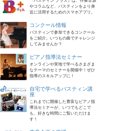
『バスティン プラス』は、伴奏音源
やコラムなど、バスティンをより身
近に活用するためのスマホアプリ。
コンクール情報
バスティンで参加できるコンクール
をご紹介。いつもの曲でチャレンジ
してみませんか？
ピアノ指導法セミナー
オンラインや実地で学べるさまざま
なテーマのセミナーを開催中！ぜひ
指導のスキルアップに！
自宅で学べるバスティン講
座
これまでに開催した豊富なピアノ指
導法セミナーが、いつでもどこで
も、好きな時間にご覧いただけま
す！