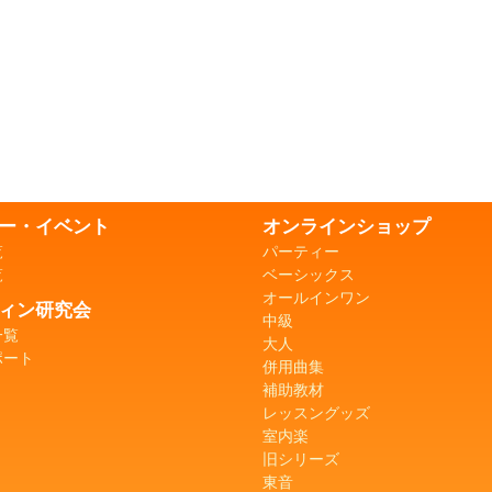
ー・イベント
オンラインショップ
覧
パーティー
覧
ベーシックス
オールインワン
ィン研究会
中級
一覧
大人
ポート
併用曲集
補助教材
レッスングッズ
室内楽
旧シリーズ
東音