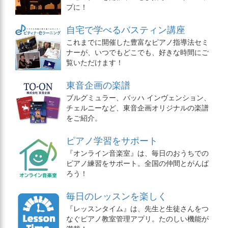
プに！
自宅で学べるバスティン講座
これまでに開催した豊富なピアノ指導法セミ
ナーが、いつでもどこでも、好きな時間にご
覧いただけます！
東音企画の楽譜
ブルグミュラー、バッハ インヴェンション、
チェルニーなど、東音企画オリジナルの楽譜
をご紹介。
ピアノ学習をサポート
『オンライン音楽室』は、毎日のおうちでの
ピアノ練習をサポート。全国の仲間とがんば
ろう！
毎日のレッスンを楽しく
『レッスンタイム』は、先生と生徒さんをつ
なぐピアノ教室管理アプリ。たのしい機能が