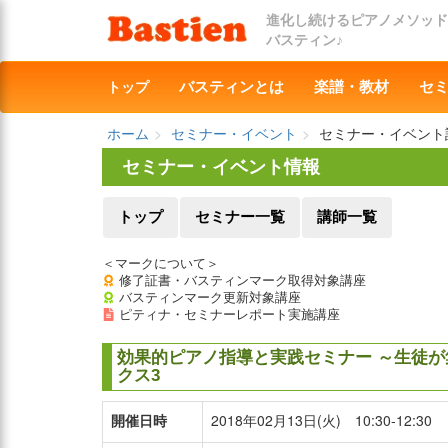
進化し続けるピアノメソッド
バスティン♪
トップ
バスティンとは
楽譜・教材
セ
ホーム
セミナー・イベント
セミナー・イベント
セミナー・イベント情報
トップ
セミナー一覧
講師一覧
＜マークについて＞
修了証書・バスティンマーク取得対象講座
バスティンマーク更新対象講座
ピティナ・セミナーレポート実施講座
効果的ピアノ指導と実践セミナー ～生徒が
クス3
開催日時
2018年02月13日(火) 10:30-12:30