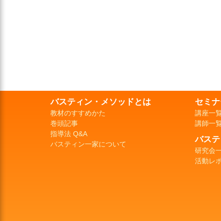
バスティン・メソッドとは
セミナ
教材のすすめかた
講座一
巻頭記事
講師一
指導法 Q&A
バステ
バスティン一家について
研究会
活動レ