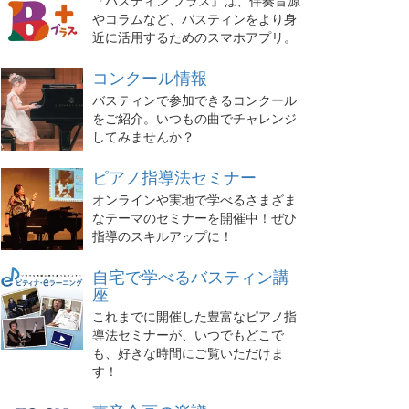
『バスティン プラス』は、伴奏音源
やコラムなど、バスティンをより身
近に活用するためのスマホアプリ。
コンクール情報
バスティンで参加できるコンクール
をご紹介。いつもの曲でチャレンジ
してみませんか？
ピアノ指導法セミナー
オンラインや実地で学べるさまざま
なテーマのセミナーを開催中！ぜひ
指導のスキルアップに！
自宅で学べるバスティン講
座
これまでに開催した豊富なピアノ指
導法セミナーが、いつでもどこで
も、好きな時間にご覧いただけま
す！