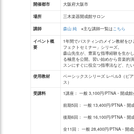
開催都市
大阪府大阪市
場所
三木楽器開成館サロン
講師
森山 純
※主な講師一覧は
こちら
イベント概
1年間でバスティンのメイン教材をひ
要
フェクトセミナー」シリーズ。
森山先生が、豊富な指導経験を生か
る極意を公開。習い始めから音楽的
スンにすぐに役立つ指導法など、た
使用教材
ベーシックスシリーズ レベル3（ピ
ス）
受講料
1講座： 一般 3,100円/PTNA・開成館会
前期5回： 一般 13,400円/PTNA・開成
後期6回： 一般 16,100円/PTNA・開成
全11回： 一般 28,400円/PTNA・開成