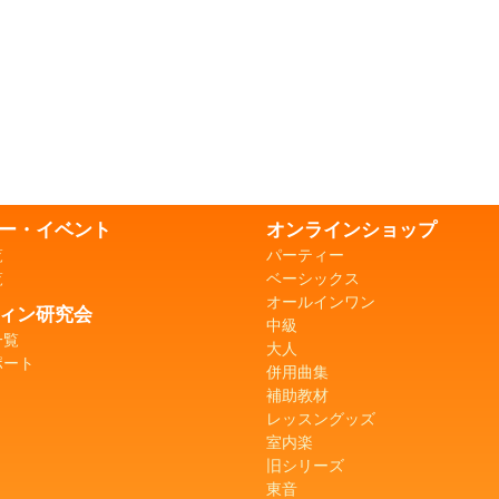
ー・イベント
オンラインショップ
覧
パーティー
覧
ベーシックス
オールインワン
ィン研究会
中級
一覧
大人
ポート
併用曲集
補助教材
レッスングッズ
室内楽
旧シリーズ
東音