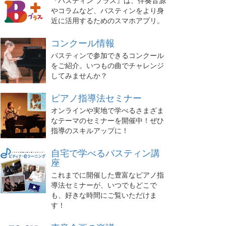
『バスティン プラス』は、伴奏音源
やコラムなど、バスティンをより身
近に活用するためのスマホアプリ。
コンクール情報
バスティンで参加できるコンクール
をご紹介。いつもの曲でチャレンジ
してみませんか？
ピアノ指導法セミナー
オンラインや実地で学べるさまざま
なテーマのセミナーを開催中！ぜひ
指導のスキルアップに！
自宅で学べるバスティン講
座
これまでに開催した豊富なピアノ指
導法セミナーが、いつでもどこで
も、好きな時間にご覧いただけま
す！