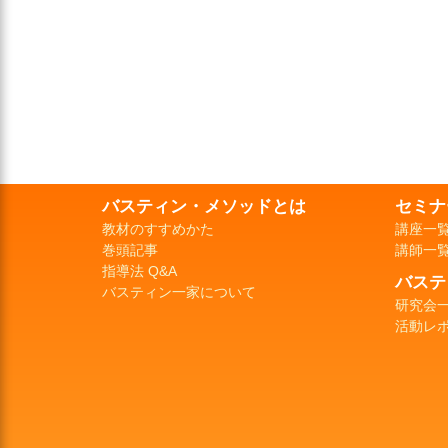
バスティン・メソッドとは
セミナ
教材のすすめかた
講座一
巻頭記事
講師一
指導法 Q&A
バステ
バスティン一家について
研究会
活動レ