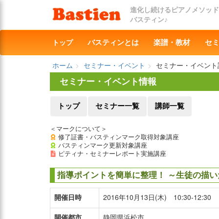
進化し続けるピアノメソッド
バスティン♪
トップ
バスティンとは
楽譜・教材
セ
ホーム
セミナー・イベント
セミナー・イベント
セミナー・イベント情報
トップ
セミナー一覧
講師一覧
＜マークについて＞
修了証書・バスティンマーク取得対象講座
バスティンマーク更新対象講座
ピティナ・セミナーレポート実施講座
指導ポイントを簡単に整理！ ～生徒の描
開催日時
2016年10月13日(木) 10:30-12:30
開催都市
静岡県浜松市