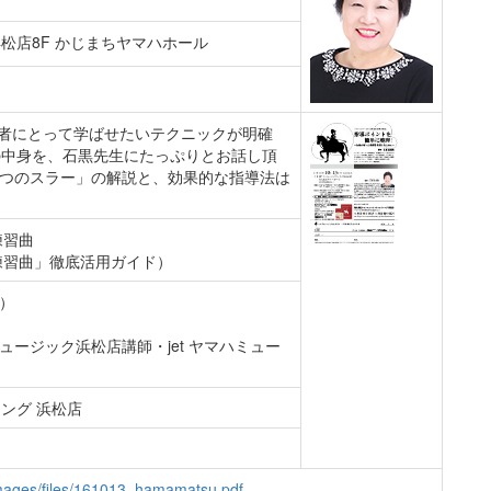
松店8F かじまちヤマハホール
導者にとって学ばせたいテクニックが明確
の中身を、石黒先生にたっぷりとお話し頂
 つのスラー」の解説と、効果的な指導法は
練習曲
練習曲」徹底活用ガイド）
込）
ュージック浜松店講師・jet ヤマハミュー
ング 浜松店
/images/files/161013_hamamatsu.pdf