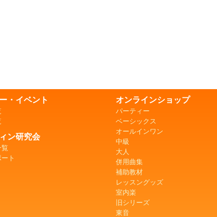
ー・イベント
オンラインショップ
覧
パーティー
覧
ベーシックス
オールインワン
ィン研究会
中級
一覧
大人
ポート
併用曲集
補助教材
レッスングッズ
室内楽
旧シリーズ
東音