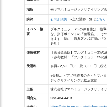
場所
㈱ヤマハミュージックリテイリング浜
講師
石黒加須美
※主な講師一覧は
こちら
イベント概
ブルグミュラー 25 の練習曲は、指
要
な、指導ポイントの「整理箱」。そ
きます。特に、原典版と校訂版の「2
必見！
使用教材
【東音企画版】ブルグミュラー25の
（参考教材：「ブルグミュラー25の
受講料
会員※ 2,500 円／一般 3,000 円（税
※会員… ピアノ指導者の会・ヤマハミ
ジックリテイリング浜松店支部
主催
株式会社ヤマハミュージックリテイリ
問合先
053-454-4419
チラシ
https://cdn.to-on.com/static/bastien