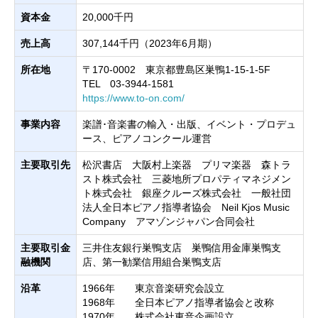
資本金
20,000千円
売上高
307,144千円（2023年6月期）
所在地
〒170-0002 東京都豊島区巣鴨1-15-1-5F
TEL 03-3944-1581
https://www.to-on.com/
事業内容
楽譜･音楽書の輸入・出版、イベント・プロデュ
ース、ピアノコンクール運営
主要取引先
松沢書店 大阪村上楽器 プリマ楽器 森トラ
スト株式会社 三菱地所プロパティマネジメン
ト株式会社 銀座クルーズ株式会社 一般社団
法人全日本ピアノ指導者協会 Neil Kjos Music
Company アマゾンジャパン合同会社
主要取引金
三井住友銀行巣鴨支店 巣鴨信用金庫巣鴨支
融機関
店、第一勧業信用組合巣鴨支店
沿革
1966年 東京音楽研究会設立
1968年 全日本ピアノ指導者協会と改称
1970年 株式会社東音企画設立