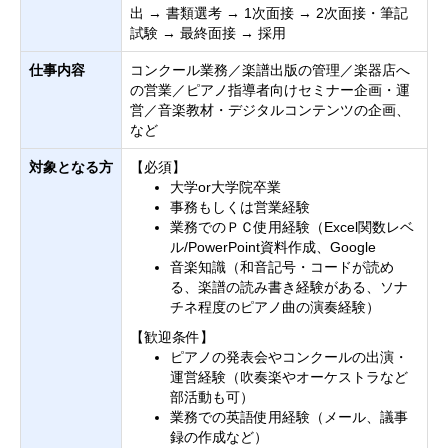
出 → 書類選考 → 1次面接 → 2次面接・筆記
試験 → 最終面接 → 採用
仕事内容
コンクール業務／楽譜出版の管理／楽器店へ
の営業／ピアノ指導者向けセミナー企画・運
営／音楽教材・デジタルコンテンツの企画、
など
対象となる方
【必須】
大学or大学院卒業
事務もしくは営業経験
業務でのＰＣ使用経験（Excel関数レベ
ル/PowerPoint資料作成、Google
音楽知識（和音記号・コードが読め
る、楽譜の読み書き経験がある、ソナ
チネ程度のピアノ曲の演奏経験）
【歓迎条件】
ピアノの発表会やコンクールの出演・
運営経験（吹奏楽やオーケストラなど
部活動も可）
業務での英語使用経験（メール、議事
録の作成など）