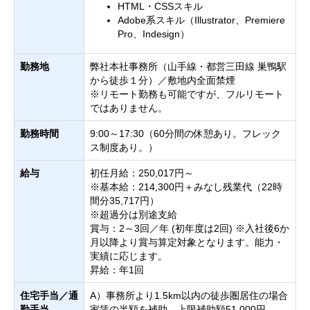
HTML・CSSスキル
Adobe系スキル（Illustrator、Premiere
Pro、Indesign）
勤務地
弊社本社事務所（山手線・都営三田線 巣鴨駅
から徒歩１分）／敷地内全面禁煙
※リモート勤務も可能ですが、フルリモート
ではありません。
勤務時間
9:00～17:30（60分間の休憩あり。フレック
ス制度あり。）
給与
初任月給：250,017円～
※基本給：214,300円＋みなし残業代（22時
間分35,717円）
※超過分は別途支給
賞与：2～3回／年 (初年度は2回) ※入社後6か
月以降より賞与算定対象となります。能力・
実績に応じます。
昇給：年1回
住宅手当／通
A）事務所より1.5km以内の徒歩圏居住の場合
勤手当
家賃の半額を補助。上限補助額51,000円。