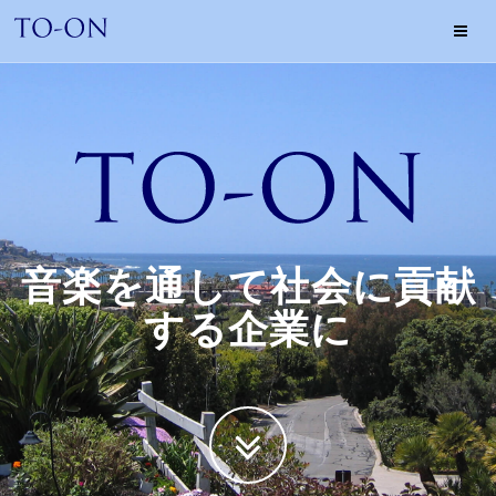
東
音
企
画
ホ
ー
ム
音楽を通して社会に貢献
する企業に