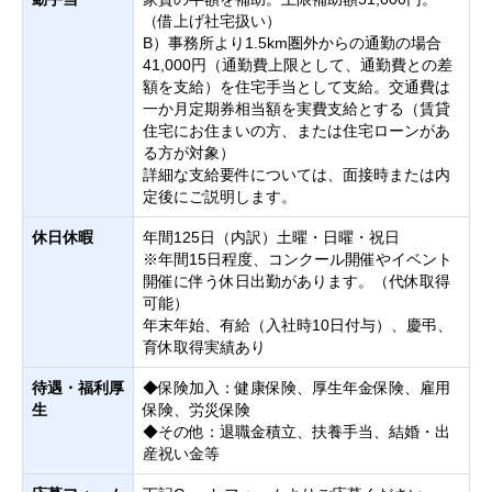
（借上げ社宅扱い）
B）事務所より1.5km圏外からの通勤の場合
41,000円（通勤費上限として、通勤費との差
額を支給）を住宅手当として支給。交通費は
一か月定期券相当額を実費支給とする（賃貸
住宅にお住まいの方、または住宅ローンがあ
る方が対象）
詳細な支給要件については、面接時または内
定後にご説明します。
休日休暇
年間125日（内訳）土曜・日曜・祝日
※年間15日程度、コンクール開催やイベント
開催に伴う休日出勤があります。（代休取得
可能）
年末年始、有給（入社時10日付与）、慶弔、
育休取得実績あり
待遇・福利厚
◆保険加入：健康保険、厚生年金保険、雇用
生
保険、労災保険
◆その他：退職金積立、扶養手当、結婚・出
産祝い金等