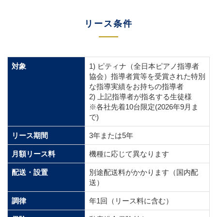
リース条件
対象
1) ピティナ（全日本ピアノ指導者
協会）指導者賞等を受賞された特別
な指導実績をお持ちの指導者
2) 上記指導者が指名する生徒様
※各社先着10台限定(2026年9月ま
で)
リース期間
3年または5年
月額リース料
機種に応じて異なります
配送・設置
別途配送料がかかります（国内配
送）
調律
年1回（リース料に含む）