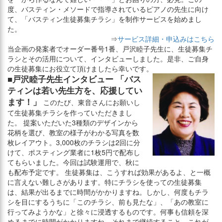
度、バスティン・メソードで指導されているピアノの先生に向け
て、「バスティン生徒募集チラシ」を制作サービスを始めまし
た。
⇒
サービス詳細・申込みはこちら
当企画の発案者でオーダー番号1番、戸沢睦子先生に、生徒募集チ
ラシとその活用について、インタビューしました。是非、ご自身
の生徒募集にお役立て頂けましたら幸いです。
■戸沢睦子先生インタビュー 「バス
ティンは若い先生方を、応援してい
ます！」
このたび、東音さんにお願いし
て生徒募集チラシを作っていただきまし
た。 提案いただいた3種類のデザインから
花柄を選び、教室の様子がわかる写真を数
枚レイアウト。3,000枚のチラシは2回に分
けて、ポスティング業者に1枚5円で配布し
てもらいました。今回は試験運用で、秋に
も配布予定です。 生徒募集は、こうすれば効果があるよ、と一概
に言えない難しさがあります。特にチラシを使っての生徒募集
は、結果が出るまでに時間がかかりますね。しかし、何度もチラ
シを目にするうちに「このチラシ、前も見たな」、「あの教室に
行ってみようかな」と徐々に浸透するものです。何事も信頼を深
めるまでに時間がかかりますね。それまで継続すること。これが