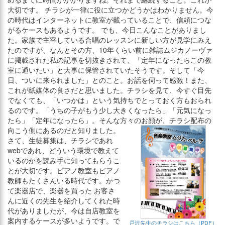
大切です。 チラシが一律に役に立つかどうかはわかりません。今
の時代はインターネットに教室が載っていることで、信頼につな
がるケースもあるようです。 でも、今日こんなことがありまし
た。家族で主宰している合唱のレッスンに新しい方が見学にみえ
たのですが、なんとその方、10年くらい前に雑誌ムジカノーヴァ
に掲載された私の記事を切抜きされて、「定年になったらこの教
室に通いたい」と大事に保管されていたそうです。そして「今
日、ついに来られました」とのこと。お話を伺って感激！また、
これが紙媒体の良さだと思いました。チラシを見て、今すぐ目先
でなくても、「いつかは」という気持ちでとっておく方もおられ
るのです。「うちの子がもう少し大きくなったら」「元気になっ
たら」「定年になったら」。そんな方々のお顔が、チラシ配布の
向こう側にあるのだと知りました。
さて、生徒募集は、チラシであれ
webであれ、どういう環境で教えて
いるのかを読み手に知ってもらうこ
とが大切です。ピアノ教室もピアノ
教師もたくさんいる時代です。かつ
て楽器店で、楽器を買った お客さ
んに近くの先生を紹介してくれた時
代がありましたが、今は自店教室を
案内するケースが多いようです。で
戸沢先生のチラシはこちら（PDF）