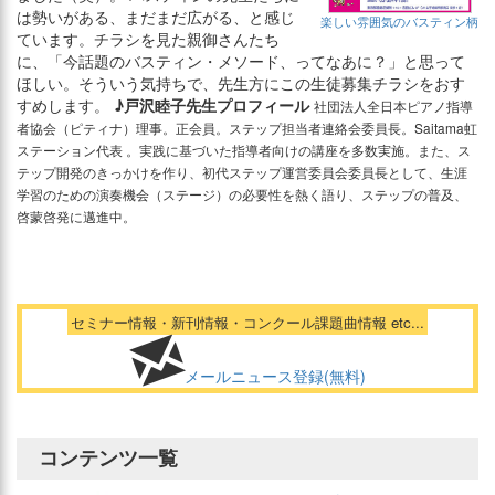
は勢いがある、まだまだ広がる、と感じ
楽しい雰囲気のバスティン柄
ています。チラシを見た親御さんたち
に、「今話題のバスティン・メソード、ってなあに？」と思って
ほしい。そういう気持ちで、先生方にこの生徒募集チラシをおす
すめします。
♪戸沢睦子先生プロフィール
社団法人全日本ピアノ指導
者協会（ピティナ）理事。正会員。ステップ担当者連絡会委員長。Saitama虹
ステーション代表 。実践に基づいた指導者向けの講座を多数実施。また、ス
テップ開発のきっかけを作り、初代ステップ運営委員会委員長として、生涯
学習のための演奏機会（ステージ）の必要性を熱く語り、ステップの普及、
啓蒙啓発に邁進中。
セミナー情報・新刊情報・コンクール課題曲情報 etc...
メールニュース登録(無料)
コンテンツ一覧