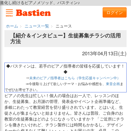
進化し続けるピアノメソッド、バスティン♪
ログイン
MENU
ホーム
ニュース一覧
ニュース
【紹介＆インタビュー】生徒募集チラシの活用
方法
2013年04月13日(土)
◆バスティンは、若手のピアノ指導者の皆様を応援しています！
◆
⇒
未来のピアノ指導者はこちら（学生応援キャンペーン中）
⇒今後取り上げて欲しいテーマ・お悩みや感想を、
東音企画
ま
でぜひお寄せ下さい。
ピアノの先生は忙しい！個人の場合はお一人で、レッスンのほ
か、生徒募集、お月謝の管理、発表会やイベント企画準備など、
多岐にわたって教室経営を切り盛りされています。とはいえ、生
徒さんが集まらないと始まりません。皆さんは普段、ご自身のお
教室の生徒募集はどのようになさっていますか？ 「ご近所にチラ
シを撒きたいけれど、チラシ製作には時間もかかるし、デザイン
を一から作るなんて難しい・・・」とお困りの方、必見。この