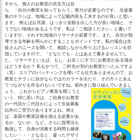
すから、個人のお教室の先生方は自
ら、「自分の教室を知ってもらう」努力が必要なのです。 生徒募
集のチラシは、地域によって記載内容を工夫するのが良いと思い
ます。 例えばお月謝。はっきり金額を出した方が良い地域と、そ
うでない地域があるようです。私は「ご相談ください」と書いて
いますが、それぞれ地域のリサーチが必要です。 また、自分が指
導できる年齢を明らかにすることもポイントです。私の場合は生
徒さんのニーズを聞いて、相談しながら作り上げるレッスンを目
指していますので、「どなたでも」とはあえて書きませんでし
た。 リサーチといえば、もし、お近くにすでにお教室がある場合
はどうするか？ 私もかつて、二軒先が別のお教室だったんですよ
（笑） エリアのバッティングを嘆いても仕方ありませんので、お
教室とチラシに自分ならではのカラーを出たり、その方々とあえ
てつながりを作るのもいいですね。前向きに取り組んでいきまし
ょう。
これからピアノ教室を開こうと
いう、特に若い方は、ご自身がお教室
の一代目か二代目かによって生徒募集
以外のご苦労がありますよね。例え
ば、楽器や教室設備を揃える必要があ
るか、ないか、など。さらに指導法も
勉強して、自身が演奏する時間も確保
したい・・・となると、凝ったデザイ