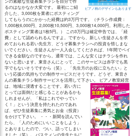
ンの素敵な生徒募集チラシを自分で作
るのはなかなか大変です。 最初にご紹
ピアノ柄のデザインもあります
介した、3,000枚を業者にポスティング
してもらうのにかかった経費は約3万円です。（チラシ作成費：
1,000枚6,000円、2,000枚10,500円、3,000枚14,000円。利用した
ポスティング業者は1枚5円。） この3万円は確定申告では、「経
費」として認められるんですよ。ですから、新しい生徒さんを求
めておられる若い先生方、どうぞ募集チラシへの投資を惜しまな
いでください。生徒さんが一人入会してくだされば、1年間でペイ
できる金額なのですから。通常では、こんな安くはチラシを作れ
ないと思います。東音さんにとって、このサービスは赤字でも黒
字でもないそうですから（笑）、「先生方のお役に立ちたい」と
いう応援の気持ちでの制作サービスだそうです。どうぞ、東音さ
んの募集チラシ制作サービスを活用して下さい。
ピアノ教室経営
は、地域に浸透することです。若い方に
とっては面倒だと感じることがあるかも
しれませんが、「私はこれでやってい
く！」という決意を持たれたのであれ
ば、ぜひ生徒募集に勇気とお金（投資）
をかけて下さい。 ・・・新聞を読んでい
たら、「人のためにいいことをしよう」
とありましたので、つい、語ってしまい
ました（笑）。 バスティンの先生たちに