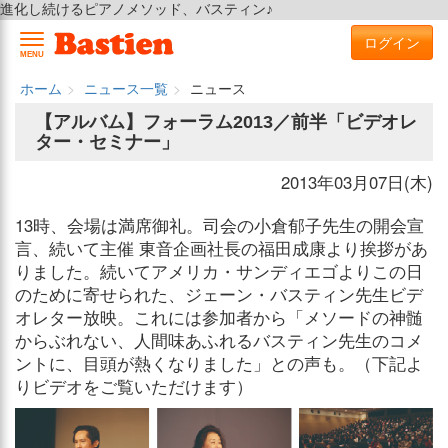
進化し続けるピアノメソッド、バスティン♪
ログイン
MENU
ホーム
ニュース一覧
ニュース
【アルバム】フォーラム2013／前半「ビデオレ
ター・セミナー」
2013年03月07日(木)
13時、会場は満席御礼。司会の小倉郁子先生の開会宣
言、続いて主催 東音企画社長の福田成康より挨拶があ
りました。続いてアメリカ・サンディエゴよりこの日
のために寄せられた、ジェーン・バスティン先生ビデ
オレター放映。これには参加者から「メソードの神髄
からぶれない、人間味あふれるバスティン先生のコメ
ントに、目頭が熱くなりました」との声も。（下記よ
りビデオをご覧いただけます）