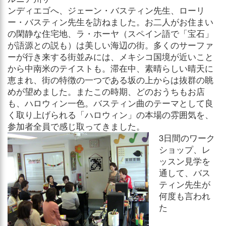
ンディエゴへ、ジェーン・バスティン先生、ローリ
ー・バスティン先生を訪ねました。お二人がお住まい
の閑静な住宅地、ラ・ホーヤ（スペイン語で「宝石」
が語源との説も）は美しい海辺の街。多くのサーファ
ーが行き来する街並みには、メキシコ国境が近いこと
から中南米のテイストも。滞在中、素晴らしい晴天に
恵まれ、街の特徴の一つである坂の上からは抜群の眺
めが望めました。またこの時期、どのおうちもお店
も、ハロウィン一色。バスティン曲のテーマとして良
く取り上げられる「ハロウィン」の本場の雰囲気を、
参加者全員で感じ取ってきました。
3日間のワーク
ショップ、レ
ッスン見学を
通して、バス
ティン先生が
何度も言われ
た