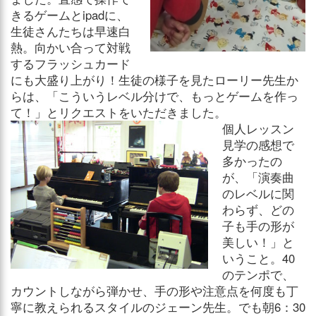
きるゲームとipadに、
生徒さんたちは早速白
熱。向かい合って対戦
するフラッシュカード
にも大盛り上がり！生徒の様子を見たローリー先生か
らは、「こういうレベル分けで、もっとゲームを作っ
て！」とリクエストをいただきました。
個人レッスン
見学の感想で
多かったの
が、「演奏曲
のレベルに関
わらず、どの
子も手の形が
美しい！」と
いうこと。40
のテンポで、
カウントしながら弾かせ、手の形や注意点を何度も丁
寧に教えられるスタイルのジェーン先生。でも朝6：30