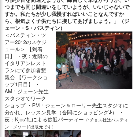
つまでも同じ間違いをしていようが、いいじゃないで
すか。私たちが少し我慢すればいいことなんですか
ら、根気よく子供たちに接してあげましょう。」（ジ
ェーン・S・バスティン）
＜バスティン・ツ
アー2012のスケジ
ュール＞ 【到着
日】 ・夜：近隣の
イタリアンレスト
ランにて参加者懇
親会 【ワークショ
ップ1日目】 ・
AM：ジェーン先生
スタジオでワーク
ショップ ・PM：ジェーン＆ローリー先生スタジオに
分かれ、レッスン見学（合間にショッピング♪） ・
夜：Kjos
社による歓迎パーティー
*
（
チョス社はバスティ
*
ン・メソード出版元です）