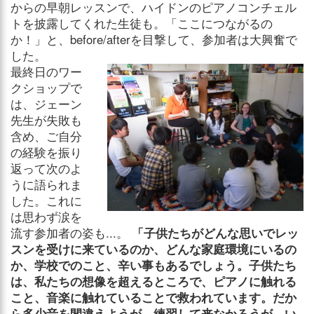
からの早朝レッスンで、ハイドンのピアノコンチェル
トを披露してくれた生徒も。「ここにつながるの
か！」と、before/afterを目撃して、参加者は大興奮で
した。
最終日のワー
クショップで
は、ジェーン
先生が失敗も
含め、ご自分
の経験を振り
返って次のよ
うに語られま
した。これに
は思わず涙を
流す参加者の姿も...。
「子供たちがどんな思いでレッ
スンを受けに来ているのか、どんな家庭環境にいるの
か、学校でのこと、辛い事もあるでしょう。子供たち
は、私たちの想像を超えるところで、ピアノに触れる
こと、音楽に触れていることで救われています。だか
ら多少音を間違えようが、練習して来なかろうが、い