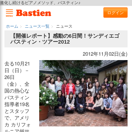
進化し続けるピアノメソッド、バスティン♪
ログイン
MENU
ホーム
ニュース一覧
ニュース
【開催レポート】感動の6日間！サンディエゴ
バスティン・ツアー2012
2012年11月02日(金)
去る10月21
日（日）－
26日
（金）、全
国の熱心な
バスティン
指導者19名
とスタッフ
で、アメリ
カ カリフォ
ルニア州サ