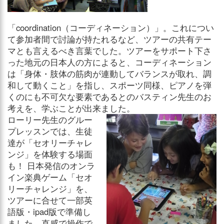
「coordination（コーディネーション）」。これについ
て参加者間で討論が持たれるなど、ツアーの共有テー
マとも言えるべき言葉でした。ツアーをサポート下さ
った地元の日本人の方によると、コーディネーション
は「身体・肢体の筋肉が連動してバランスが取れ、調
和して動くこと」を指し、スポーツ同様、ピアノを弾
くのにも不可欠な要素であるとのバスティン先生のお
考えを、学ぶことが出来ました。
ローリー先生のグルー
プレッスンでは、生徒
達が「セオリーチャレ
ンジ」を体験する場面
も！ 日本発信のオンラ
イン楽典ゲーム「セオ
リーチャレンジ」を、
ツアーに合せて一部英
語版・ipad版で準備し
ました。直感で操作で