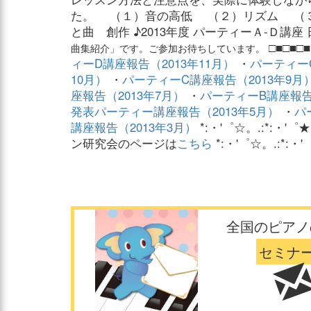
た。 （１）音の高低 （２）リズム （
と曲 創作 ♪2013年度 パーティーＡ-Ｄ講座
□■□■□
曲集紹介」です。ご参加お待ちしています。
ィーD講座報告（2013年11月）
・
パーティー
10月）
・
パーティーC講座報告（2013年9月
座報告（2013年7月）
・
パーティーB講座報告
発表パーティー講座報告（2013年5月）
・
パ
講座報告（2013年3月）
*:・'゜☆。.:*:・'゜★
ン研究会のページは
こちら
*:・'゜☆。.:*:・'゜
全国のピアノ
セミナ