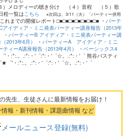
３）メロディーの聴き分け （４）音程 （５）歌
 日程一覧は
こちら
※次回は、3/11（火）「パーティー併用
■これまでの開催レポート□■□■□■□■□■□■□■ ・
パーテ
Cアイディア・ミニ発表パーティー講座報告（2013年
）
・
パーティーB アイディア・ミニ発表パーティー講
（2013年6月）
・
パーティーA アイディア・ミニ
ーティーA講座報告（2013年4月）
・
ベーシックス4
゜'・:*:.。.:*:・'゜:*:・'゜☆。.:*:・'゜ 熊谷バスティ
★゜'・:*:.。.:*:・'゜:*:・'゜☆。.:*:・'゜
の先生、生徒さんに最新情報をお届け！
ー情報・新刊情報・課題曲情報 など
メールニュース登録(無料)