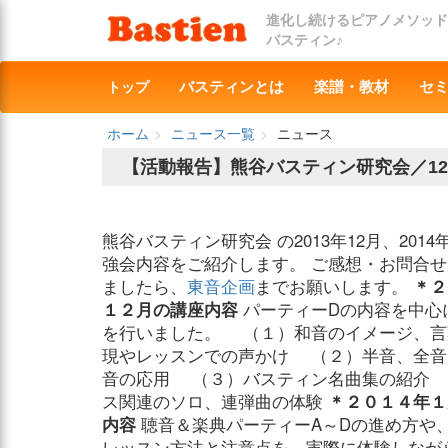
進化し続けるピアノメソッド
バスティン♪
トップ
バスティンとは
楽譜・教材
セ
ホーム
ニュース一覧
ニュース
【活動報告】熊谷バスティン研究会／12
熊谷バスティン研究会 の2013年12月、2014
強会内容をご紹介します。 ご感想・お問合
ましたら、
東音企画
までお願いします。
＊２
１２月の講座内容
パーティーDの内容を中心
を行いました。 （１）和音のイメージ、言
現やレッスンでの声かけ （２）半音、全音
音の応用 （３）バスティン名曲集の紹介 
ス関連のソロ、連弾曲の体験
＊２０１４年１
内容
聴音＆楽典パーティーA～Dの進め方や
レッスン方法と注意点を、実際に体験しなが