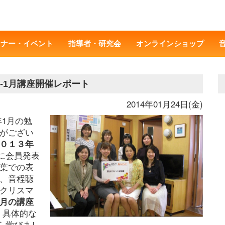
ミナー・イベント
指導者・研究会
オンラインショップ
-1月講座開催レポート
2014年01月24日(金)
年1月の勉
せがござい
０１３年
に会員発表
葉での表
、音程聴
クリスマ
月の講座
、具体的な
ら学びまし