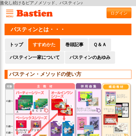
進化し続けるピアノメソッド、バスティン♪
ログイン
MENU
バスティンとは・・・
トップ
すすめかた
巻頭記事
Ｑ＆Ａ
バスティン一家について
バスティンのあゆみ
バスティン・メソッドの使い方