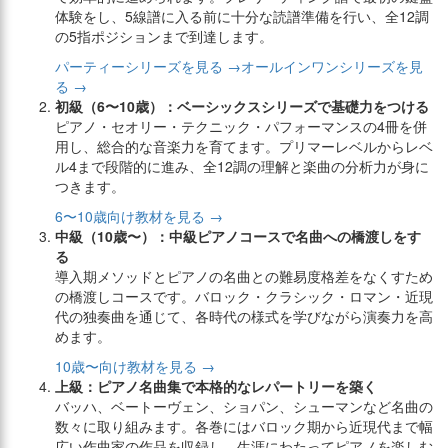
体験をし、5線譜に入る前に十分な読譜準備を行い、全12調
の5指ポジションまで到達します。
パーティーシリーズを見る →
オールインワンシリーズを見
る →
初級（6〜10歳）：ベーシックスシリーズで基礎力をつける
ピアノ・セオリー・テクニック・パフォーマンスの4冊を併
用し、総合的な音楽力を育てます。プリマーレベルからレベ
ル4まで段階的に進み、全12調の理解と楽曲の分析力が身に
つきます。
6〜10歳向け教材を見る →
中級（10歳〜）：中級ピアノコースで名曲への橋渡しをす
る
導入期メソッドとピアノの名曲との難易度格差をなくすため
の橋渡しコースです。バロック・クラシック・ロマン・近現
代の独奏曲を通じて、各時代の様式を学びながら演奏力を高
めます。
10歳〜向け教材を見る →
上級：ピアノ名曲集で本格的なレパートリーを築く
バッハ、ベートーヴェン、ショパン、シューマンなど名曲の
数々に取り組みます。各巻にはバロック期から近現代まで幅
広い作曲家の作品を収録し、生涯にわたってピアノを楽しむ